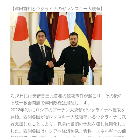
【岸田首相とウクライナのゼレンスキー大統領】
7月8日には安倍晋三元首相の銃殺事件が起こり、その後の
旧統一教会問題で岸田政権は混乱します。
2022年2月にロシアのプーチン大統領がウクライナへ侵攻を
開始。西側各国がゼレンスキー大統領率いるウクライナに武
器支援したことにより、戦争は当初の予想を覆し長期化しま
した。西側各国はロシアへ経済制裁。食料・エネルギーの価