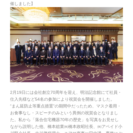
催しました】
2月19日には会社創立70周年を迎え、明治記念館にて社員・
仕入先様など54名の参加により祝賀会を開催しました。
“まん延防止等重点措置”の期間中だったため、マスク着用・
お食事なし・スピーチのみという異例の祝賀会となりまし
た。私から「落合住宅機器70年の歴史」を写真をお見せし
ながら説明した他、橋本総業㈱橋本政昭社長、㈱アペイド小