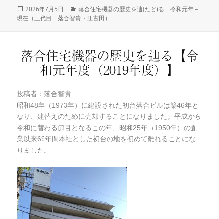
投
2026年7月5日
カ
落合住宅機器の歴史を辿(たど)る 令和元年～
現在（三代目 落合智貴・江古田）
稿
テ
日:
ゴ
リ
ー
落合住宅機器の歴史を辿る【令
和元年度（2019年度）】
投稿者：落合智貴
昭和48年（1973年）に建設された初台落合ビルは築46年と
なり、建替えのために売却することになりました。平成から
令和に替わる節目となるこの年、昭和25年（1950年）の創
業以来69年間本社とした初台の地を初めて離れることにな
りました。