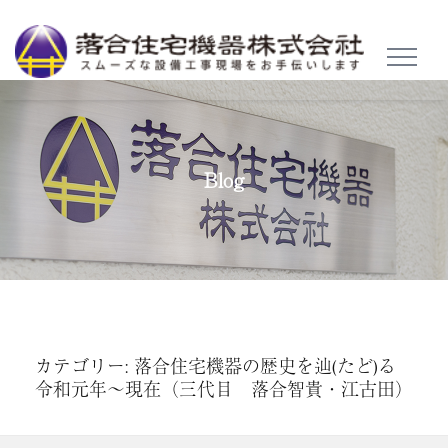
TOGGL
NAVIG
Blog
カテゴリー: 落合住宅機器の歴史を辿(たど)る
令和元年～現在（三代目 落合智貴・江古田）