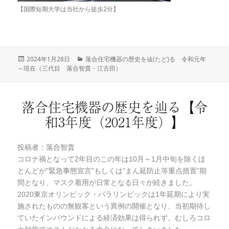
【国際短期大学は当社から徒歩2分】
投
2024年1月28日
カ
落合住宅機器の歴史を辿(たど)る 令和元年
～現在（三代目 落合智貴・江古田）
稿
テ
日:
ゴ
リ
ー
落合住宅機器の歴史を辿る【令
和3年度（2021年度）】
投稿者：落合智貴
コロナ禍となって2年目のこの年は10月～1月中旬を除くほ
とんどが”緊急事態宣言”もしくは”まん延防止等重点措置”期
間となり、マスク着用が日常となる日々が続きました。
2020東京オリンピック・パラリンピックは1年延期により実
施されたものの無観客という異例の開催となり、当初期待し
ていたインバウンドによる経済効果は得られず、むしろコロ