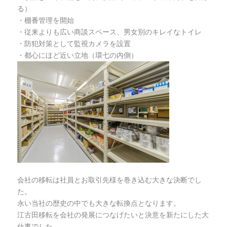
る）
・棚番管理を開始
・従来よりも広い商談スペース、男女別のキレイなトイレ
・防犯対策として監視カメラを設置
・都心にほど近い立地（環七の内側）
会社の移転は社員とお取引先様を巻き込む大きな決断でし
た。
永い当社の歴史の中でも大きな転換点となります。
江古田移転を会社の発展につなげたいと決意を新たにした大
仕事でした。