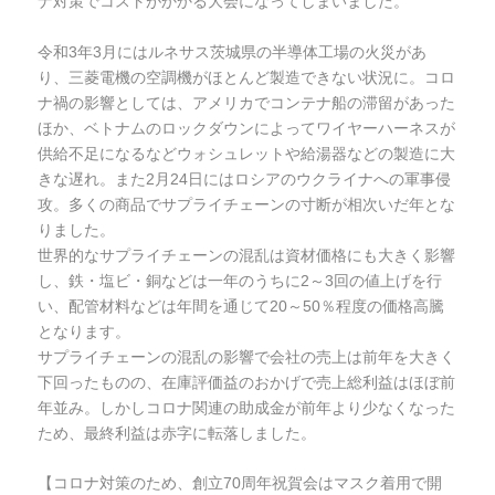
ナ対策でコストがかかる大会になってしまいました。
令和3年3月にはルネサス茨城県の半導体工場の火災があ
り、三菱電機の空調機がほとんど製造できない状況に。コロ
ナ禍の影響としては、アメリカでコンテナ船の滞留があった
ほか、ベトナムのロックダウンによってワイヤーハーネスが
供給不足になるなどウォシュレットや給湯器などの製造に大
きな遅れ。また2月24日にはロシアのウクライナへの軍事侵
攻。多くの商品でサプライチェーンの寸断が相次いだ年とな
りました。
世界的なサプライチェーンの混乱は資材価格にも大きく影響
し、鉄・塩ビ・銅などは一年のうちに2～3回の値上げを行
い、配管材料などは年間を通じて20～50％程度の価格高騰
となります。
サプライチェーンの混乱の影響で会社の売上は前年を大きく
下回ったものの、在庫評価益のおかげで売上総利益はほぼ前
年並み。しかしコロナ関連の助成金が前年より少なくなった
ため、最終利益は赤字に転落しました。
【コロナ対策のため、創立70周年祝賀会はマスク着用で開