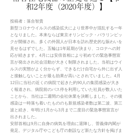
和2年度（2020年度）】
投稿者：落合智貴
新型コロナウイルスの感染拡大により世界中が混乱する一年
となりました。本来ならば東京オリンピック・パラリンピッ
クが開催され、多くの外国人が日本を訪れ歴史的な賑わいを
見せるはずでした。五輪は1年延期が決まり、コロナへの対
応が続きます。4月には安倍首相により初めての緊急事態宣
言が発出され社会活動が大きく制限されました。当初はウイ
ルスの実態がよく分からず、できるだけ自宅から外に出ず人
と接触しないことが最も効果が高いとされていました。4月
12日に当社の近くの病院で起きた約90人の集団感染が大き
く報道され、病院前のバス停を利用していた社員が数人いた
ことから、当社は二週間の会社休業を決断しました。その後
感染は一時落ち着いたもののも新規感染者数は第二波、第三
波と続き、年明け1月から3月まで二度目の緊急事態宣言が
出されました。
安部首相は9月に自身の病気を理由に退陣し、菅義偉内閣が
発足。デジタル庁やこども庁の創設など新たな方針を掲げま