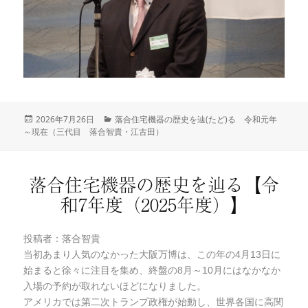
投
2026年7月26日
カ
落合住宅機器の歴史を辿(たど)る 令和元年
～現在（三代目 落合智貴・江古田）
稿
テ
日:
ゴ
リ
ー
落合住宅機器の歴史を辿る【令
和7年度（2025年度）】
投稿者：落合智貴
当初あまり人気のなかった大阪万博は、この年の4月13日に
始まると徐々に注目を集め、終盤の8月～10月にはなかなか
入場の予約が取れないほどになりました。
アメリカでは第二次トランプ政権が始動し、世界各国に高関