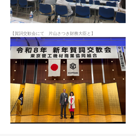
【賀詞交歓会にて 片山さつき財務大臣と】