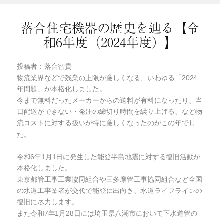
落合住宅機器の歴史を辿る【令
和6年度（2024年度）】
投稿者：落合智貴
物流業界などで残業の上限が厳しくなる、いわゆる「2024
年問題」が本格化しました。
今まで無料だったメーカーからの送料が有料になったり、当
日配送ができない・発注の締切り時間を繰り上げる、など物
流コストに対する扱いが特に厳しくなったのがこの年でし
た。
令和6年1月1日に発生した能登半島地震に対する復旧活動が
本格化しました。
東京都管工事工業協同組合や三多摩管工事協同組合など全国
の水道工事業者が交代で能登に出向き、水道ライフラインの
復旧に尽力します。
また令和7年1月28日には埼玉県八潮市において下水道管の