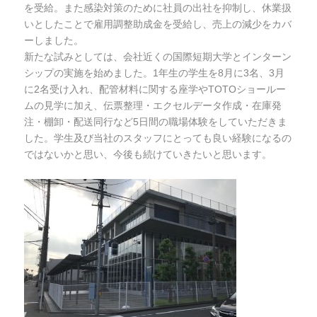
を受給。また感染対策のために社員の出社を抑制し、休業扱
いとしたことで雇用調整助成金を受給し、売上の減少をカバ
ーしました。
新たな試みとしては、会社近くの国際短期大学とインターン
シップの実施を始めました。1年生の学生を8月に3名、3月
に2名受け入れ、配管材料に関する座学やTOTOショールー
ムの見学に加え、伝票整理・エクセルデータ作成・在庫発
注・棚卸・配送同行など5日間の職場体験をしていただきま
した。学生及び当社のスタッフにとっても良い経験になるの
ではないかと思い、今後も続けていきたいと思います。