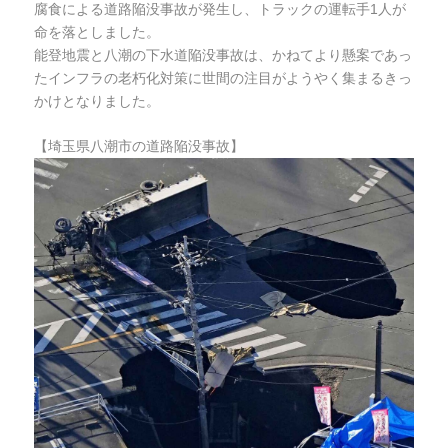
腐食による道路陥没事故が発生し、トラックの運転手1人が
命を落としました。
能登地震と八潮の下水道陥没事故は、かねてより懸案であっ
たインフラの老朽化対策に世間の注目がようやく集まるきっ
かけとなりました。
【埼玉県八潮市の道路陥没事故】