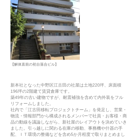
【解体直前の初台落合ビル】
新本社となった中野区江古田の社屋は土地220坪、床面積
196坪の2階建て賃貸倉庫です。
築49年の古い建物ですが、耐震補強を含めて内外装をフル
リフォームしました。
社内で「江古田移転プロジェクトチーム」を発足し、営業・
物流・情報部門から構成されるメンバーで社員・お客様・商
品の動線を議論しながら、新社屋のレイアウトを決めていき
ました。引っ越しに関わる在庫の移動、事務機や什器の手
配、ＩＴ環境の整備などを含め5か月程度で取りまとめまし