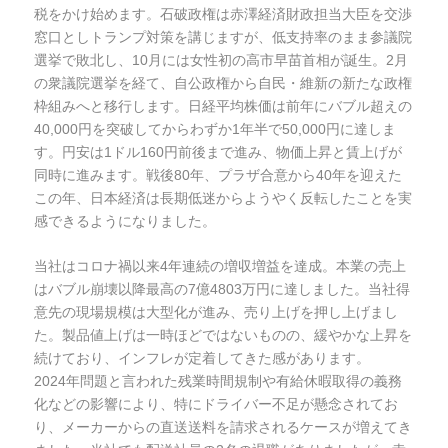
税をかけ始めます。石破政権は赤澤経済財政担当大臣を交渉
窓口としトランプ対策を講じますが、低支持率のまま参議院
選挙で敗北し、10月には女性初の高市早苗首相が誕生。2月
の衆議院選挙を経て、自公政権から自民・維新の新たな政権
枠組みへと移行します。日経平均株価は前年にバブル超えの
40,000円を突破してからわずか1年半で50,000円に達しま
す。円安は1ドル160円前後まで進み、物価上昇と賃上げが
同時に進みます。戦後80年、プラザ合意から40年を迎えた
この年、日本経済は長期低迷からようやく反転したことを実
感できるようになりました。
当社はコロナ禍以来4年連続の増収増益を達成。本業の売上
はバブル崩壊以降最高の7億4803万円に達しました。当社得
意先の現場規模は大型化が進み、売り上げを押し上げまし
た。製品値上げは一時ほどではないものの、緩やかな上昇を
続けており、インフレが定着してきた感があります。
2024年問題と言われた残業時間規制や有給休暇取得の義務
化などの影響により、特にドライバー不足が懸念されてお
り、メーカーからの直送送料を請求されるケースが増えてき