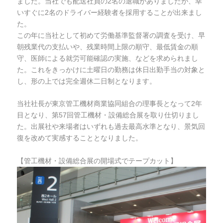
ました。当社でも配送社員の2名の退職がありましたが、幸
いすぐに2名のドライバー経験者を採用することが出来まし
た。
この年に当社として初めて労働基準監督署の調査を受け、早
朝残業代の支払いや、残業時間上限の順守、最低賃金の順
守、医師による就労可能確認の実施、などを求められまし
た。これをきっかけに土曜日の勤務は休日出勤手当の対象と
し、形の上では完全週休二日制となります。
当社社長が東京管工機材商業協同組合の理事長となって2年
目となり、第57回管工機材・設備総合展を取り仕切りまし
た。出展社や来場者はいずれも過去最高水準となり、景気回
復を改めて実感することとなりました。
【管工機材・設備総合展の開場式でテープカット】