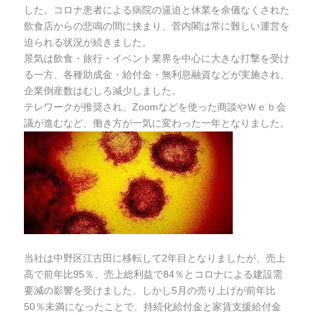
した。コロナ患者による病院の逼迫と休業を余儀なくされた
飲食店からの悲鳴の間に挟まり、菅内閣は常に難しい運営を
迫られる状況が続きました。
景気は飲食・旅行・イベント業界を中心に大きな打撃を受け
る一方、各種助成金・給付金・無利息融資などが実施され、
企業倒産数はむしろ減少しました。
テレワークが推奨され、Zoomなどを使った商談やＷｅｂ会
議が進むなど、働き方が一気に変わった一年となりました。
当社は中野区江古田に移転して2年目となりましたが、売上
高で前年比95％、売上総利益で84％とコロナによる建設需
要減の影響を受けました。しかし5月の売り上げが前年比
50％未満になったことで、持続化給付金と家賃支援給付金