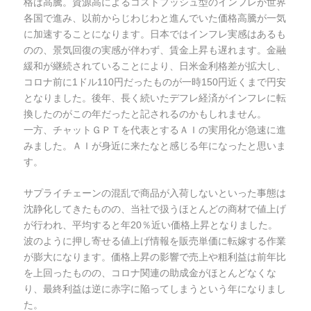
格は高騰。資源高によるコストプッシュ型のインフレが世界
各国で進み、以前からじわじわと進んでいた価格高騰が一気
に加速することになります。日本ではインフレ実感はあるも
のの、景気回復の実感が伴わず、賃金上昇も遅れます。金融
緩和が継続されていることにより、日米金利格差が拡大し、
コロナ前に1ドル110円だったものが一時150円近くまで円安
となりました。後年、長く続いたデフレ経済がインフレに転
換したのがこの年だったと記されるのかもしれません。
一方、チャットＧＰＴを代表とするＡＩの実用化が急速に進
みました。ＡＩが身近に来たなと感じる年になったと思いま
す。
サプライチェーンの混乱で商品が入荷しないといった事態は
沈静化してきたものの、当社で扱うほとんどの商材で値上げ
が行われ、平均すると年20％近い価格上昇となりました。
波のように押し寄せる値上げ情報を販売単価に転嫁する作業
が膨大になります。価格上昇の影響で売上や粗利益は前年比
を上回ったものの、コロナ関連の助成金がほとんどなくな
り、最終利益は逆に赤字に陥ってしまうという年になりまし
た。