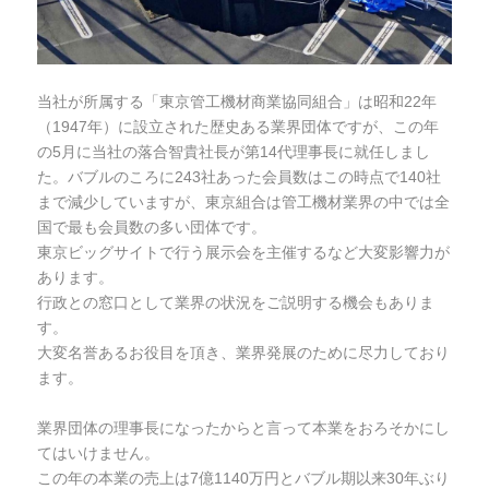
当社が所属する「東京管工機材商業協同組合」は昭和22年
（1947年）に設立された歴史ある業界団体ですが、この年
の5月に当社の落合智貴社長が第14代理事長に就任しまし
た。バブルのころに243社あった会員数はこの時点で140社
まで減少していますが、東京組合は管工機材業界の中では全
国で最も会員数の多い団体です。
東京ビッグサイトで行う展示会を主催するなど大変影響力が
あります。
行政との窓口として業界の状況をご説明する機会もありま
す。
大変名誉あるお役目を頂き、業界発展のために尽力しており
ます。
業界団体の理事長になったからと言って本業をおろそかにし
てはいけません。
この年の本業の売上は7億1140万円とバブル期以来30年ぶり