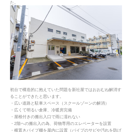
た。
初台で構造的に抱えていた問題を新社屋ではおおむね解消す
ることができたと思います。
・広い道路と駐車スペース（スクールゾーンの解消）
・広くて明るい倉庫、冷暖房完備
・屋根付きの搬出入口で雨に濡れない
・2階への搬出入の為、荷物専用のエレベーターを設置
・横置きパイプ棚を屋内に設置（パイプのサビや汚れを防げ