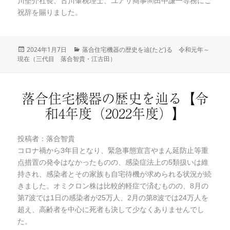
川堅介社長、古川肇税理士、ユアサ商事㈱田中謙一専務にご
祝辞を賜りました。
投
2024年1月7日
カ
落合住宅機器の歴史を辿(たど)る 令和元年～
現在（三代目 落合智貴・江古田）
稿
テ
日:
ゴ
リ
ー
落合住宅機器の歴史を辿る【令
和4年度（2022年度）】
投稿者：落合智貴
コロナ禍から3年目となり、緊急事態宣言やまん延防止等重
点措置の発令はなかったものの、感染症法上の5類扱いは維
持され、感染者とその家族も自宅待機が求められる状況が続
きました。オミクロン株は比較的軽症で済むものの、8月の
第7波では1日の感染者が25万人、2月の第8波では24万人を
超え、高齢者を中心に死者も決して少なくありませんでし
た。