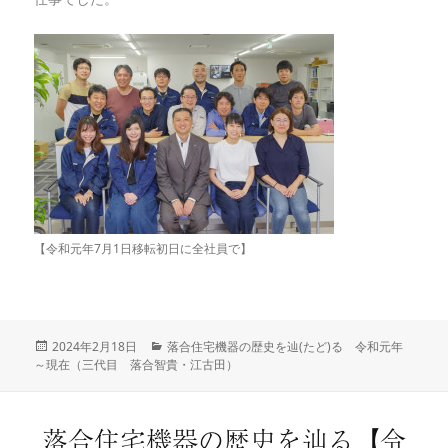
【令和元年7月1日移転初日に全社員で】
投
2024年2月18日
カ
落合住宅機器の歴史を辿(たど)る 令和元年
～現在（三代目 落合智貴・江古田）
稿
テ
日:
ゴ
リ
ー
落合住宅機器の歴史を辿る【令