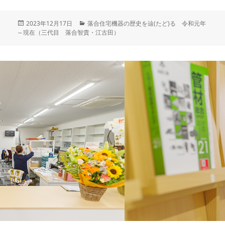
投
2023年12月17日
カ
落合住宅機器の歴史を辿(たど)る 令和元年
～現在（三代目 落合智貴・江古田）
稿
テ
日:
ゴ
リ
ー