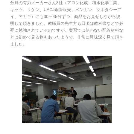
分野の有力メーカーさん8社（アロン化成、積水化学工業、
キッツ、リケン、UACJ銅管販売、ベンカン、クボタシーア
イ、アカギ）にも30～45分ずつ、商品をお見せしながら説
明して頂きました。教職員の先生方も日頃は教科書などで必
死に勉強されているのですが、実習では使わない配管材料な
どは初めて見る物もあったようで、非常に興味深く見て頂き
ました。