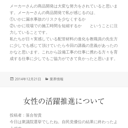
メーカーさんの商品開発は大変な努力をされていると思いま
す。メーカーさんの商品開発で私が感じるのは、
①いかに漏水事故のリスクを少なくするか
②いかに現場での施工時間を短縮するか ということに注
力していることです。
私たちが日々実感している配管材料の進化を教職員の先生方
に少しでも感じて頂けていたら今回の講義の意義があったの
かなと思います。これから設備工事の仕事に携わる方々を育
成する仕事に少しでもご協力ができて良かったと思います。
投
2014年12月21日
カ
業界情報
稿
テ
日:
ゴ
リ
女性の活躍推進について
ー
投稿者：落合智貴
今日は衆議院選挙でしたね。自民党優位の結果に終わったよ