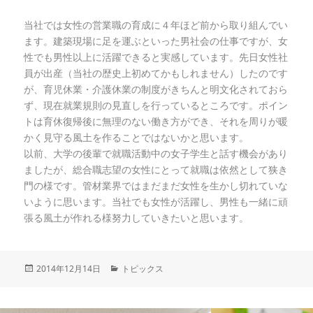
当社では女性の営業職の育成に４年ほど前から取り組んでい
ます。建築現場に足を運ぶといった男社会の仕事ですが、女
性でも男性以上に活躍できると実感しています。先日女性社
員が出産（当社の歴史上初めてかもしれません）したのです
が、育児休業・介護休業の制度がきちんと明文化されておら
ず、現在就業規則の見直しを行っているところです。ポイン
トは育休復帰後に無理のない働き方ができ、それを周りが暖
かく見守る風土を作ることではないかと思います。
以前、大学の後輩で就職活動中の女子学生と話す機会があり
ましたが、総合職志望の女性にとって就職は依然として狭き
門の様です。管材業界ではまだまだ女性を生かし切れていな
いように思います。当社でも女性が活躍し、男性も一緒に頑
張る風土が作れる様努力していきたいと思います。
投
2014年12月14日
カ
トピックス
稿
テ
日:
ゴ
リ