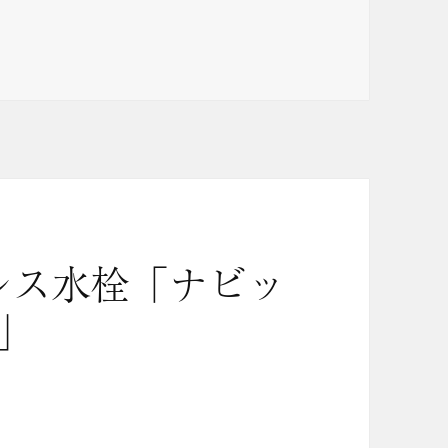
レス水栓「ナビッ
」