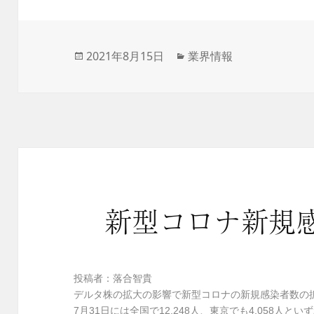
投
2021年8月15日
カ
業界情報
稿
テ
日:
ゴ
リ
ー
新型コロナ新規
投稿者：落合智貴
デルタ株の拡大の影響で新型コロナの新規感染者数の
7月31日には全国で12,248人、東京でも4,058人