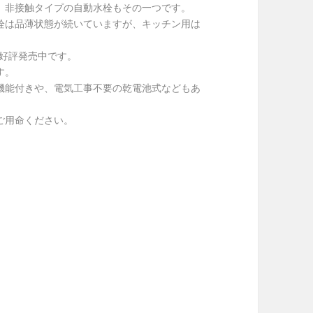
、非接触タイプの自動水栓もその一つです。
栓は品薄状態が続いていますが、キッチン用は
好評発売中です。
す。
機能付きや、電気工事不要の乾電池式などもあ
でご用命ください。