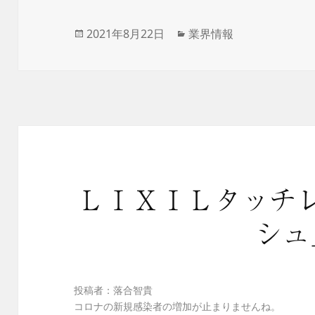
投
2021年8月22日
カ
業界情報
稿
テ
日:
ゴ
リ
ー
ＬＩＸＩＬタッチ
シュ
投稿者：落合智貴
コロナの新規感染者の増加が止まりませんね。