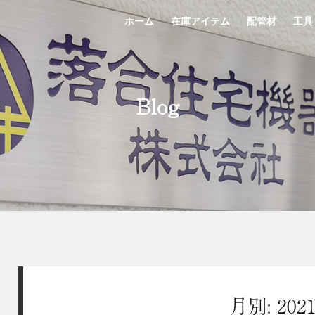
ホーム
在庫アイテム
配管材
工具
Home
StockList
Material
Tool
Blog
月別: 202