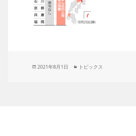
投
2021年8月1日
カ
トピックス
稿
テ
日:
ゴ
リ
ー