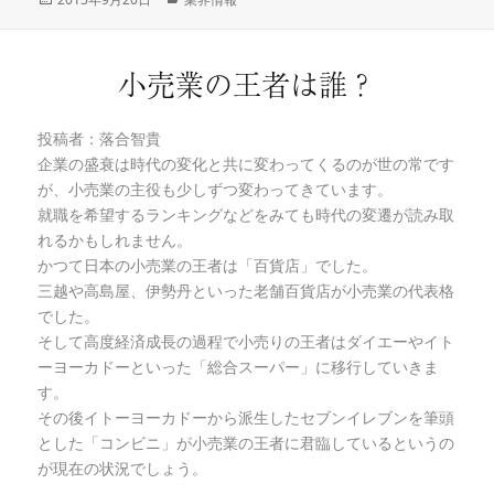
稿
テ
日:
ゴ
リ
小売業の王者は誰？
ー
投稿者：落合智貴
企業の盛衰は時代の変化と共に変わってくるのが世の常です
が、小売業の主役も少しずつ変わってきています。
就職を希望するランキングなどをみても時代の変遷が読み取
れるかもしれません。
かつて日本の小売業の王者は「百貨店」でした。
三越や高島屋、伊勢丹といった老舗百貨店が小売業の代表格
でした。
そして高度経済成長の過程で小売りの王者はダイエーやイト
ーヨーカドーといった「総合スーパー」に移行していきま
す。
その後イトーヨーカドーから派生したセブンイレブンを筆頭
とした「コンビニ」が小売業の王者に君臨しているというの
が現在の状況でしょう。