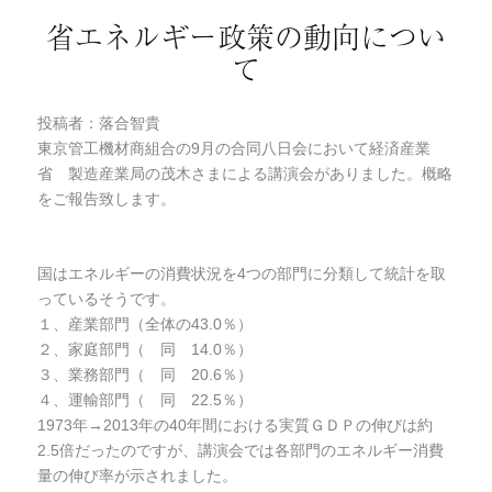
省エネルギー政策の動向につい
て
投稿者：落合智貴
東京管工機材商組合の9月の合同八日会において経済産業
省 製造産業局の茂木さまによる講演会がありました。概略
をご報告致します。
国はエネルギーの消費状況を4つの部門に分類して統計を取
っているそうです。
１、産業部門（全体の43.0％）
２、家庭部門（ 同 14.0％）
３、業務部門（ 同 20.6％）
４、運輸部門（ 同 22.5％）
1973年→2013年の40年間における実質ＧＤＰの伸びは約
2.5倍だったのですが、講演会では各部門のエネルギー消費
量の伸び率が示されました。