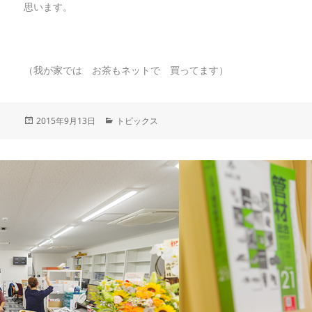
思います。
（我が家では お茶もネットで 買ってます）
投
2015年9月13日
カ
トピックス
稿
テ
日:
ゴ
リ
ー