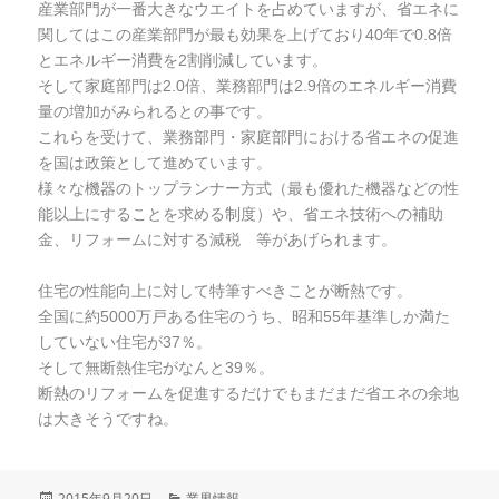
産業部門が一番大きなウエイトを占めていますが、省エネに
関してはこの産業部門が最も効果を上げており40年で0.8倍
とエネルギー消費を2割削減しています。
そして家庭部門は2.0倍、業務部門は2.9倍のエネルギー消費
量の増加がみられるとの事です。
これらを受けて、業務部門・家庭部門における省エネの促進
を国は政策として進めています。
様々な機器のトップランナー方式（最も優れた機器などの性
能以上にすることを求める制度）や、省エネ技術への補助
金、リフォームに対する減税 等があげられます。
住宅の性能向上に対して特筆すべきことが断熱です。
全国に約5000万戸ある住宅のうち、昭和55年基準しか満た
していない住宅が37％。
そして無断熱住宅がなんと39％。
断熱のリフォームを促進するだけでもまだまだ省エネの余地
は大きそうですね。
投
2015年9月20日
カ
業界情報