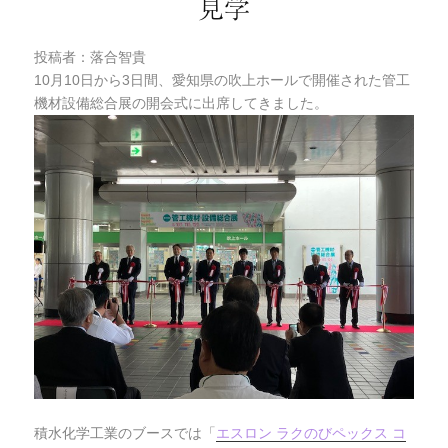
見学
投稿者：落合智貴
10月10日から3日間、愛知県の吹上ホールで開催された管工
機材設備総合展の開会式に出席してきました。
積水化学工業のブースでは「
エスロン ラクのびペックス コ