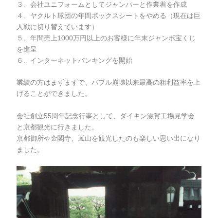
３、会社ユニフォームとしてジャンパーと作業着を作成
４、ヤクルト球団の年間ボックスシートをやめる（現在は巨
人戦に切り替えています）
５、年間売上1000万円以上のお客様に年末ジャンボ宝くじ
を進呈
６、インターネットバンキングを開始
業績の方はまずまずで、バブル崩壊以来最高の粗利益率を上
げることができました。
会社創立55周年記念行事として、ダイキン滋賀工場見学会
と京都観光に行きました。
京都御所や金閣寺、嵐山を観光したのも楽しい思い出になり
ました。