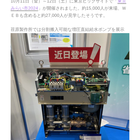
10月11日（金）～12日（土）に東京ビックサイトで「
東京
みらい市2024
」が開催されました。約15,000人が来場、Ｗ
ＥＢも含めると約27,000人が見学したそうです。
荏原製作所では分割搬入可能な増圧直結給水ポンプを展示