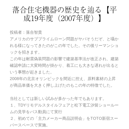
落合住宅機器の歴史を辿る【平
成19年度（2007年度）】
投稿者：落合智貴
アメリカのサブプライムローン問題がヤバそうだぞ、と囁か
れる様になってきたのがこの年でした。その後リーマンショ
ックを招きます。
この年は耐震偽装問題の影響で建築基準法が改正され、建築
確認申請に大変時間が掛かり、着工にも大きな遅れが出ると
いう事態が起きました。
2008年の北京オリンピックを間近に控え、原料素材の上昇
が商品単価を大きく押し上げたのもこの年の特徴でした。
当社としては新しい試みが多かった年でもあります。
１、TDYリモデルスタイルフェアと松下電工汐留ショールー
ムの見学をバス動員にて実行
２、初めての「主力メーカー商品説明会」をTOTO新宿スー
パースペースで実施。