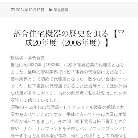
投
2024年10月13日
カ
業界情報
稿
テ
日:
ゴ
リ
落合住宅機器の歴史を辿る【平
ー
成20年度（2008年度）】
投稿者：落合智貴
当社は昭和37年（1962年）に松下電器産業の代理店となり
ました。当時の管材業界では松下電器の代理店はまだなく、
管材業界として初めて代理店となった、数少ない会社の一つ
でした。松下電器の代理店であることは当時としては対外的
な信用が非常に大きく、当社の創業者で私の祖父はこれを大
変誇りに感じていました。
昭和40～50年代は代理店としてナショナル製品の拡販に大
変力を入れていたのですが、平成に入ってからは力及ばず販
売量が減ってきました。その間、松下電器は松下電工との合
併や、ナショナルブランドを全廃しパナソニックブランドに
統一するなど組織再編が進み、当社も代理店としての地位を