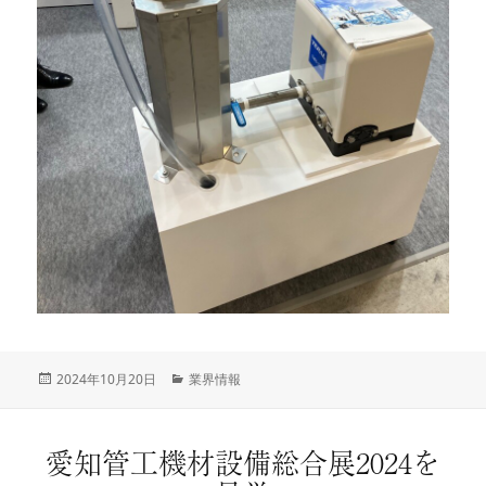
投
2024年10月20日
カ
業界情報
稿
テ
日:
ゴ
リ
愛知管工機材設備総合展2024を
ー