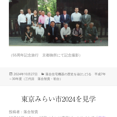
（55周年記念旅行 京都御所にて記念撮影）
投
2024年10月27日
カ
落合住宅機器の歴史を辿(たど)る 平成7年
～30年度（三代目 落合智貴・初台）
稿
テ
日:
ゴ
リ
ー
東京みらい市2024を見学
投稿者：落合智貴