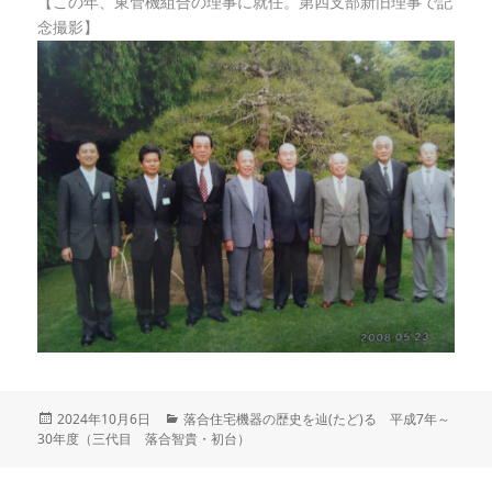
【この年、東管機組合の理事に就任。第四支部新旧理事で記
念撮影】
投
2024年10月6日
カ
落合住宅機器の歴史を辿(たど)る 平成7年～
30年度（三代目 落合智貴・初台）
稿
テ
日:
ゴ
リ