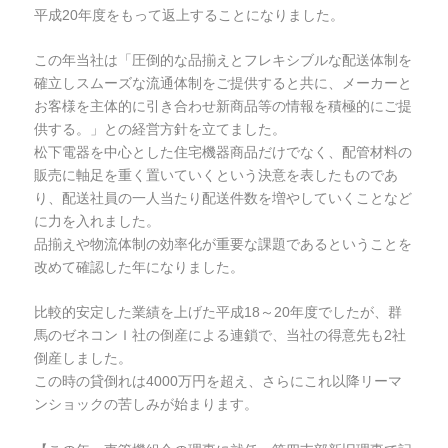
平成20年度をもって返上することになりました。
この年当社は「圧倒的な品揃えとフレキシブルな配送体制を
確立しスムーズな流通体制をご提供すると共に、メーカーと
お客様を主体的に引き合わせ新商品等の情報を積極的にご提
供する。」との経営方針を立てました。
松下電器を中心とした住宅機器商品だけでなく、配管材料の
販売に軸足を重く置いていくという決意を表したものであ
り、配送社員の一人当たり配送件数を増やしていくことなど
に力を入れました。
品揃えや物流体制の効率化が重要な課題であるということを
改めて確認した年になりました。
比較的安定した業績を上げた平成18～20年度でしたが、群
馬のゼネコンＩ社の倒産による連鎖で、当社の得意先も2社
倒産しました。
この時の貸倒れは4000万円を超え、さらにこれ以降リーマ
ンショックの苦しみが始まります。