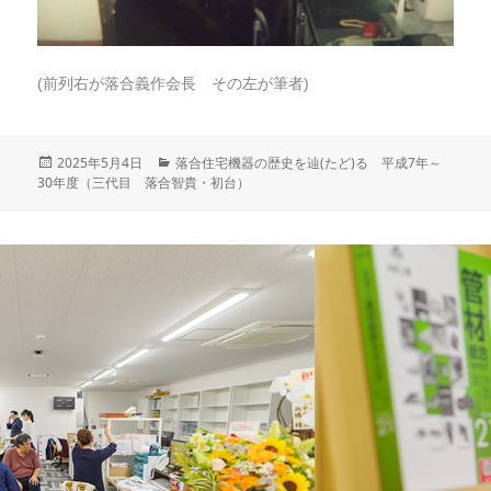
(前列右が落合義作会長 その左が筆者)
投
2025年5月4日
カ
落合住宅機器の歴史を辿(たど)る 平成7年～
30年度（三代目 落合智貴・初台）
稿
テ
日:
ゴ
リ
ー