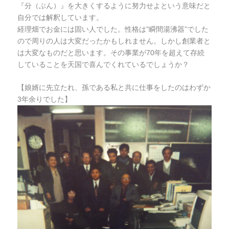
『分（ぶん）』を大きくするように努力せよという意味だと
自分では解釈しています。
経理畑でお金には固い人でした。性格は”瞬間湯沸器”でした
ので周りの人は大変だったかもしれません。しかし創業者と
は大変なものだと思います。その事業が70年を超えて存続
していることを天国で喜んでくれているでしょうか？
【娘婿に先立たれ、孫である私と共に仕事をしたのはわずか
3年余りでした】