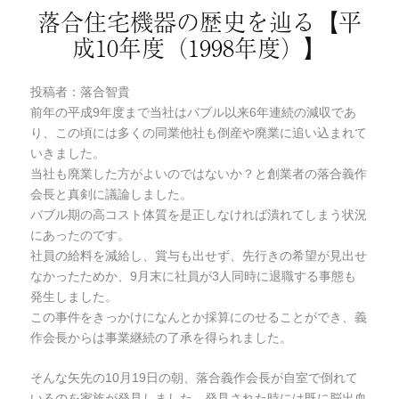
リ
落合住宅機器の歴史を辿る【平
ー
成10年度（1998年度）】
投稿者：落合智貴
前年の平成9年度まで当社はバブル以来6年連続の減収であ
り、この頃には多くの同業他社も倒産や廃業に追い込まれて
いきました。
当社も廃業した方がよいのではないか？と創業者の落合義作
会長と真剣に議論しました。
バブル期の高コスト体質を是正しなければ潰れてしまう状況
にあったのです。
社員の給料を減給し、賞与も出せず、先行きの希望が見出せ
なかったためか、9月末に社員が3人同時に退職する事態も
発生しました。
この事件をきっかけになんとか採算にのせることができ、義
作会長からは事業継続の了承を得られました。
そんな矢先の10月19日の朝、落合義作会長が自室で倒れて
いるのを家族が発見しました。発見された時には既に脳出血