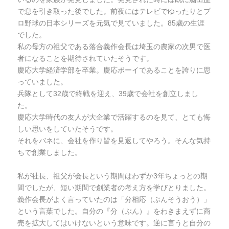
で息を引き取った後でした。前夜にはテレビでゆったりとプ
ロ野球の日本シリーズを元気で見ていました。85歳の生涯
でした。
私の母方の祖父である落合義作会長は埼玉の農家の次男で医
者になることを期待されていたそうです。
慶応大学経済学部を卒業。慶応ボーイであることを誇りに思
っていました。
兵隊として32歳で終戦を迎え、39歳で会社を創立しまし
た。
慶応大学時代の友人が大企業で活躍するのを見て、とても悔
しい思いをしていたそうです。
それをバネに、会社を作り皆を見返してやろう。そんな気持
ちで創業しました。
私が社長、祖父が会長という期間はわずか3年ちょっとの期
間でしたが、短い期間で創業者の考え方を学びとりました。
義作会長がよく言っていたのは「分相応（ぶんそうおう）」
という言葉でした。自分の『分（ぶん）』をわきまえずに商
売を拡大してはいけないという意味です。逆に言うと自分の