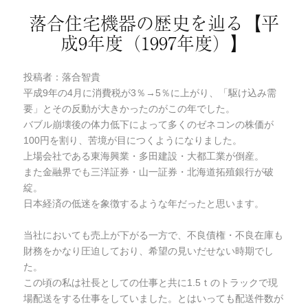
落合住宅機器の歴史を辿る【平
成9年度（1997年度）】
投稿者：落合智貴
平成9年の4月に消費税が3％→5％に上がり、「駆け込み需
要」とその反動が大きかったのがこの年でした。
バブル崩壊後の体力低下によって多くのゼネコンの株価が
100円を割り、苦境が目につくようになりました。
上場会社である東海興業・多田建設・大都工業が倒産。
また金融界でも三洋証券・山一証券・北海道拓殖銀行が破
綻。
日本経済の低迷を象徴するような年だったと思います。
当社においても売上が下がる一方で、不良債権・不良在庫も
財務をかなり圧迫しており、希望の見いだせない時期でし
た。
この頃の私は社長としての仕事と共に1.5ｔのトラックで現
場配送をする仕事をしていました。とはいっても配送件数が