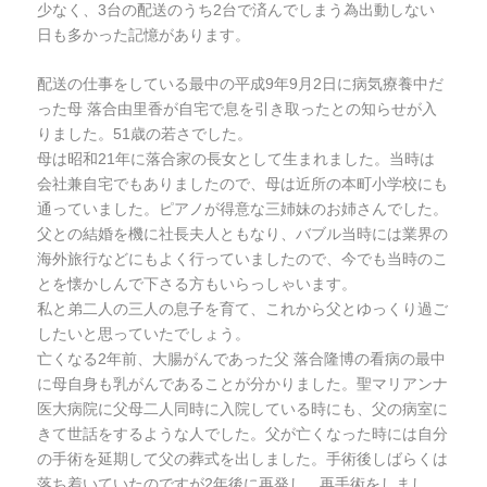
少なく、3台の配送のうち2台で済んでしまう為出動しない
日も多かった記憶があります。
配送の仕事をしている最中の平成9年9月2日に病気療養中だ
った母 落合由里香が自宅で息を引き取ったとの知らせが入
りました。51歳の若さでした。
母は昭和21年に落合家の長女として生まれました。当時は
会社兼自宅でもありましたので、母は近所の本町小学校にも
通っていました。ピアノが得意な三姉妹のお姉さんでした。
父との結婚を機に社長夫人ともなり、バブル当時には業界の
海外旅行などにもよく行っていましたので、今でも当時のこ
とを懐かしんで下さる方もいらっしゃいます。
私と弟二人の三人の息子を育て、これから父とゆっくり過ご
したいと思っていたでしょう。
亡くなる2年前、大腸がんであった父 落合隆博の看病の最中
に母自身も乳がんであることが分かりました。聖マリアンナ
医大病院に父母二人同時に入院している時にも、父の病室に
きて世話をするような人でした。父が亡くなった時には自分
の手術を延期して父の葬式を出しました。手術後しばらくは
落ち着いていたのですが2年後に再発し、再手術をしまし