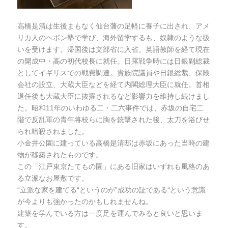
高橋是清は生後まもなく仙台藩の足軽に養子に出され、アメ
リカ人のヘボン塾で学び、海外留学するも、奴隷のような扱
いを受けます。帰国後は文部省に入省。英語教師を経て現在
の開成中・高の初代校長に就任。日露戦争時には日銀副総裁
としてイギリスでの戦費調達。貴族院議員や日銀総裁、保険
会社の設立、大蔵大臣などを経て内閣総理大臣に就任。首相
退任後も大蔵大臣に抜擢されるなど影響力を維持し続けまし
た。昭和11年のいわゆる二・二六事件では、赤坂の自宅二
階で反乱軍の青年将校らに胸を銃撃された後、太刀を浴びせ
られ暗殺されました。
小金井公園に建っている高橋是清邸は赤坂にあった当時の建
物が移築されたものです。
この「江戸東京たてもの園」にある旧家はいずれも風格のあ
る立派なお屋敷です。
“立派な家を建てる“というのが”成功の証である“という意識
が今よりも強かったのかもしれませんね。
建築を学んでいる方は一度足を運んでみると良いと思いま
す。