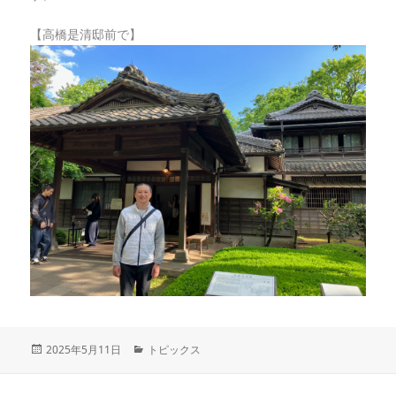
【高橋是清邸前で】
投
2025年5月11日
カ
トピックス
稿
テ
日:
ゴ