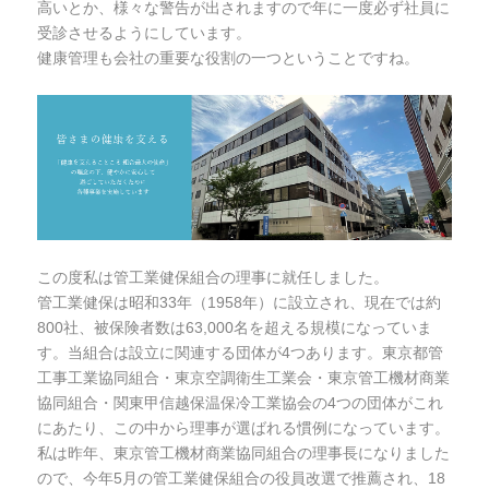
高いとか、様々な警告が出されますので年に一度必ず社員に
受診させるようにしています。
健康管理も会社の重要な役割の一つということですね。
この度私は管工業健保組合の理事に就任しました。
管工業健保は昭和33年（1958年）に設立され、現在では約
800社、被保険者数は63,000名を超える規模になっていま
す。当組合は設立に関連する団体が4つあります。東京都管
工事工業協同組合・東京空調衛生工業会・東京管工機材商業
協同組合・関東甲信越保温保冷工業協会の4つの団体がこれ
にあたり、この中から理事が選ばれる慣例になっています。
私は昨年、東京管工機材商業協同組合の理事長になりました
ので、今年5月の管工業健保組合の役員改選で推薦され、18