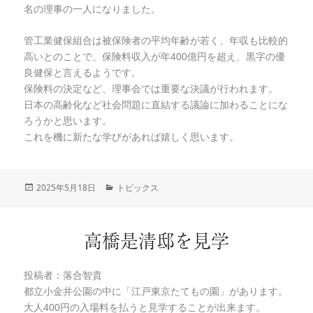
名の理事の一人になりました。
管工業健保組合は被保険者の平均年齢が若く、年収も比較的
高いとのことで、保険料収入が年400億円を超え、黒字の優
良健保と言えるようです。
保険料の決定など、理事会では重要な決議が行われます。
日本の高齢化など社会問題に直結する議論に加わることにな
ろうかと思います。
これを機に新たな学びがあれば嬉しく思います。
投
2025年5月18日
カ
トピックス
稿
テ
日:
ゴ
リ
高橋是清邸を見学
ー
投稿者：落合智貴
都立小金井公園の中に「江戸東京たてもの園」があります。
大人400円の入場料を払うと見学することが出来ます。