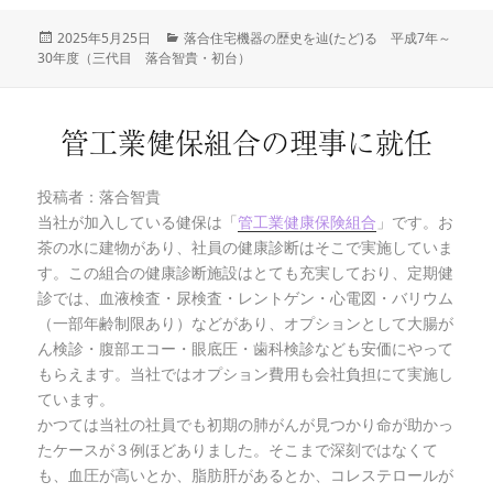
投
2025年5月25日
カ
落合住宅機器の歴史を辿(たど)る 平成7年～
30年度（三代目 落合智貴・初台）
稿
テ
日:
ゴ
リ
ー
管工業健保組合の理事に就任
投稿者：落合智貴
当社が加入している健保は「
管工業健康保険組合
」です。お
茶の水に建物があり、社員の健康診断はそこで実施していま
す。この組合の健康診断施設はとても充実しており、定期健
診では、血液検査・尿検査・レントゲン・心電図・バリウム
（一部年齢制限あり）などがあり、オプションとして大腸が
ん検診・腹部エコー・眼底圧・歯科検診なども安価にやって
もらえます。当社ではオプション費用も会社負担にて実施し
ています。
かつては当社の社員でも初期の肺がんが見つかり命が助かっ
たケースが３例ほどありました。そこまで深刻ではなくて
も、血圧が高いとか、脂肪肝があるとか、コレステロールが