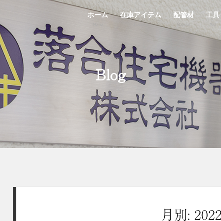
ホーム
在庫アイテム
配管材
工具
Home
StockList
Material
Tool
Blog
月別: 202