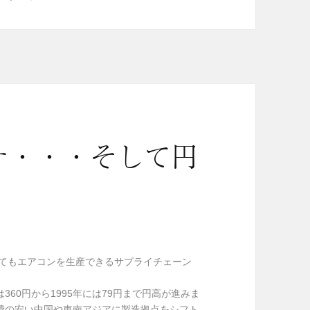
ナ・・・そして円
くてもエアコンを生産できるサプライチェーン
60円から1995年には79円まで円高が進みま
費の安い中国や東南アジアに製造拠点をシフト