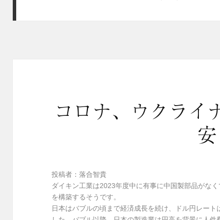
コロナ、ウクライ
安
投稿者：落合智貴
ダイキン工業は2023年度中に有事に中国製部品がな
を構築するそうです。
日本はバブルの頃まで経済成長を続け、ドル円レートは3
した。バブル以降、日本の製造業は円高を背景に人件