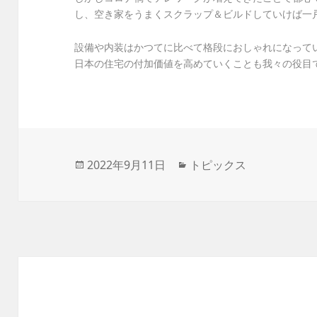
し、空き家をうまくスクラップ＆ビルドしていけば一
設備や内装はかつてに比べて格段におしゃれになって
日本の住宅の付加価値を高めていくことも我々の役目
投
2022年9月11日
カ
トピックス
稿
テ
日:
ゴ
リ
ー