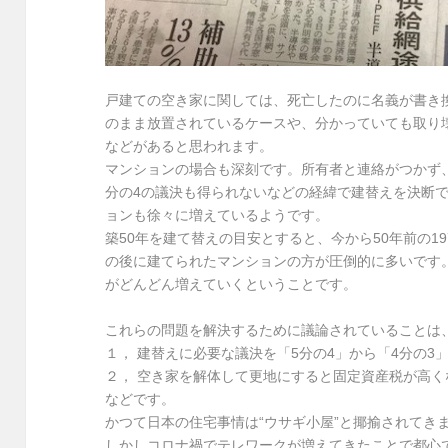
戸建ての空き家に関しては、死亡したのに名義が書き
のまま放置されているケースや、分かっていても取り
などがあると思われます。
マンションの場合も深刻です。所有者と連絡がつかず
分の4の議決も得られないなどの経緯で建替えを決断
ョンも徐々に増えているようです。
築50年を建て替えの目安とすると、今から50年前の1
の後に建てられたマンションの方が圧倒的に多いです
がどんどん増えていくということです。
これらの問題を解決するために議論されていることは
１， 建替えに必要な議決を「5分の4」から「4分の3
２， 空き家を解体して更地にすると固定資産税が高く
などです。
かつて日本の住宅事情は“ウサギ小屋”と揶揄されてき
しかしコロナ禍でテレワークが増えてきたことで都心