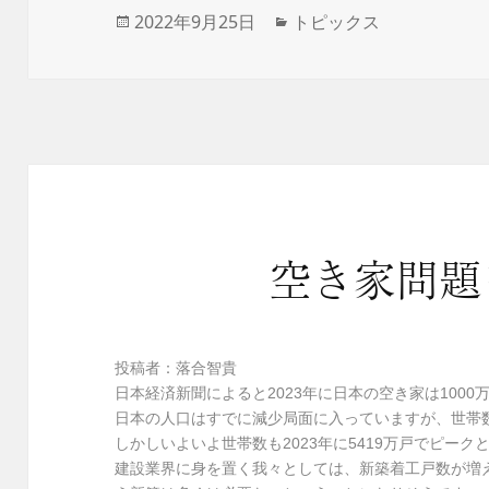
投
2022年9月25日
カ
トピックス
稿
テ
日:
ゴ
リ
ー
空き家問題
投稿者：落合智貴
日本経済新聞によると2023年に日本の空き家は100
日本の人口はすでに減少局面に入っていますが、世帯
しかしいよいよ世帯数も2023年に5419万戸でピー
建設業界に身を置く我々としては、新築着工戸数が増