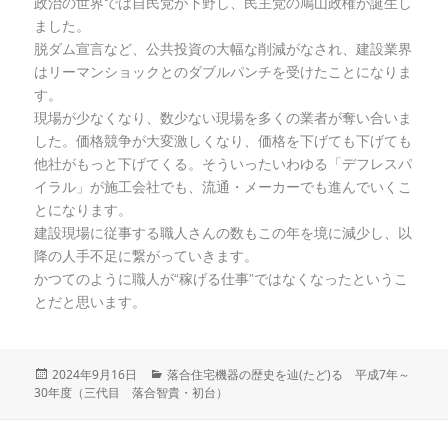
政治の世界では自民党が下野し、民主党の鳩山政権が誕生し
ました。
脱ダム宣言など、公共投資の大幅な削減がなされ、建設業界
はリーマンショックとのダブルパンチを受けたことになりま
す。
現場が少なくなり、数少ない現場を多くの業者が奪い合いま
した。価格競争が大変激しくなり、価格を下げても下げても
他社がもっと下げてくる。そういったいわゆる「デフレスパ
イラル」が施工会社でも、流通・メーカーでも進んでいくこ
とになります。
建設現場に従事する職人さんの数もこの年を境に減少し、以
降の人手不足に繋がっていきます。
かつてのように職人が“稼げる仕事”ではなくなったというこ
とだと思います。
投
2024年9月16日
カ
落合住宅機器の歴史を辿(たど)る 平成7年～
30年度（三代目 落合智貴・初台）
稿
テ
日:
ゴ
リ
ー