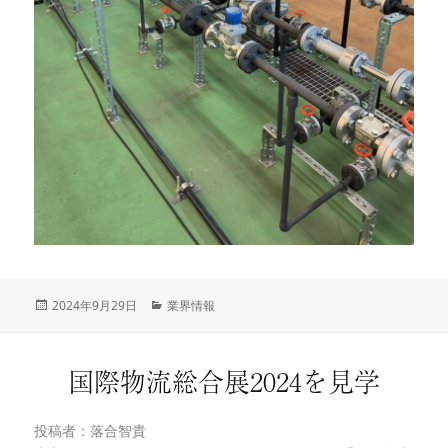
投
2024年9月29日
カ
業界情報
稿
テ
日:
ゴ
リ
国際物流総合展2024を見学
ー
投稿者：落合智貴