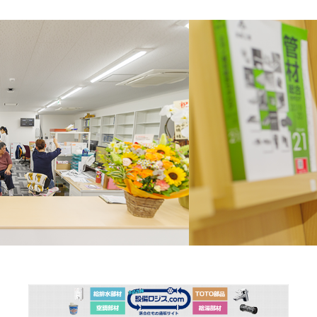
日:
ゴ
リ
ー