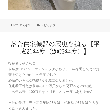
投
2024年9月22日
カ
トピックス
稿
テ
日:
ゴ
リ
落合住宅機器の歴史を辿る【平
ー
成21年度（2009年度）】
投稿者：落合智貴
前年度9月にリーマンショックがあり、一年を通してその打
撃を受けたのがこの年度でした。
経済のいろんな指標が3割減になりました。
住宅着工件数は前年の109万戸から79万戸へと28％減。
この年以来、100万戸を上回ることは一度もありません。
当社の業績も売上高前年比23％減。粗利益で31％減と大き
く落ち込みました。