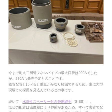
今まで耐火二層管フネンパイプの最大口径は200Aでした
が、250Aも発売予定とのことです。
鉄管配管と比べると重量がかなり軽減できるため、主に大型
現場での採用を見込んでいるとの事です。
続いて「
水溶性スペーサー付き伸縮継手
（S-ES）」。
塩ビの配管は温度差により伸縮があるため、すべて実管で配