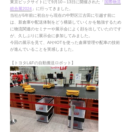
東京ビックサイトにて9月10～13日に開催された「
国際物流
総合展2024
」に行ってきました。
当社が5年前に初台から現在の中野区江古田に引越す前に
は、新倉庫や配送体制をどう構築していくかを勉強するため
に物流関連のセミナーや展示会によく顔を出していたのです
が、久しぶりに展示会に参加してみました。
今回の展示を見て、AIやIOTを使った倉庫管理や配車の技術
が進んでいることを実感しました。
【トヨタL&Fの自動搬送ロボット】