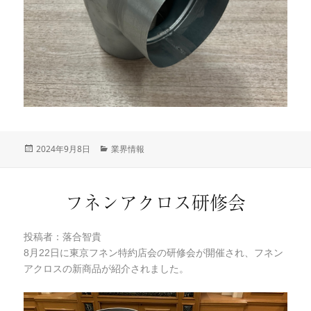
投
2024年9月8日
カ
業界情報
稿
テ
日:
ゴ
リ
フネンアクロス研修会
ー
投稿者：落合智貴
8月22日に東京フネン特約店会の研修会が開催され、フネン
アクロスの新商品が紹介されました。