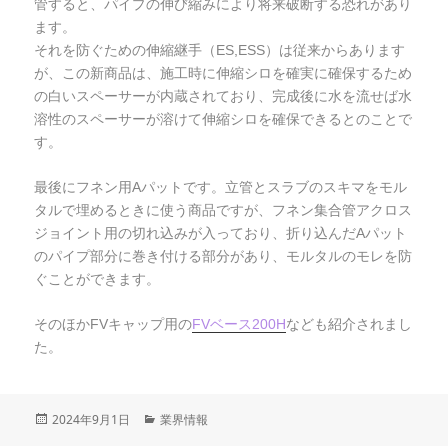
管すると、パイプの伸び縮みにより将来破断する恐れがあり
ます。
それを防ぐための伸縮継手（ES,ESS）は従来からあります
が、この新商品は、施工時に伸縮シロを確実に確保するため
の白いスペーサーが内蔵されており、完成後に水を流せば水
溶性のスペーサーが溶けて伸縮シロを確保できるとのことで
す。
最後にフネン用Aパットです。立管とスラブのスキマをモル
タルで埋めるときに使う商品ですが、フネン集合管アクロス
ジョイント用の切れ込みが入っており、折り込んだAパット
のパイプ部分に巻き付ける部分があり、モルタルのモレを防
ぐことができます。
そのほかFVキャップ用の
FVベース200H
なども紹介されまし
た。
投
2024年9月1日
カ
業界情報
稿
テ