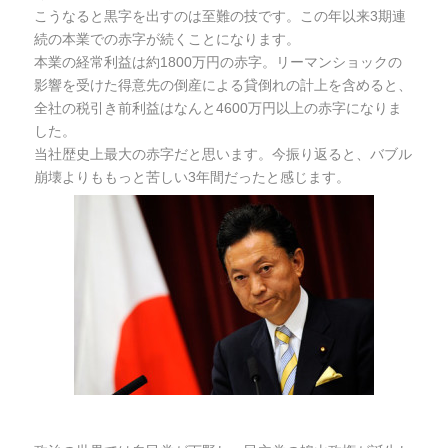
こうなると黒字を出すのは至難の技です。この年以来3期連
続の本業での赤字が続くことになります。
本業の経常利益は約1800万円の赤字。リーマンショックの
影響を受けた得意先の倒産による貸倒れの計上を含めると、
全社の税引き前利益はなんと4600万円以上の赤字になりま
した。
当社歴史上最大の赤字だと思います。今振り返ると、バブル
崩壊よりももっと苦しい3年間だったと感じます。