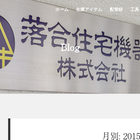
ホーム
在庫アイテム
配管材
工具
Home
StockList
Material
Tool
Blog
月別: 201