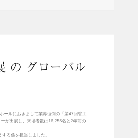
 の グローバル
？
4ホールにおきまして業界恒例の「第47回管工
ーが出展し、来場者数は16,255名と2年前の
えする係を担当しました。