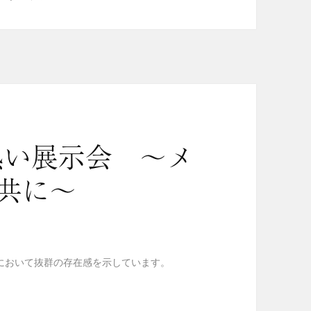
熱い展示会 ～メ
共に～
において抜群の存在感を示しています。