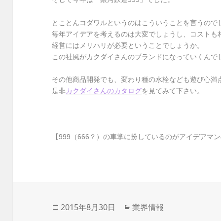
とことんコダワルというのはこういうことを言うので
毎年アイデアを考えるのは大変でしょうし、コストも
経営にはメリハリが必要ということでしょうか。
この社風がカクダイさんのブランドになっていくんで
その他商品開発でも、変わり種の水栓なども遊び心満
是非
カクダイさんのカタログ
を見てみて下さい。
【999（666？）の車掌に扮しているのがアイデアマ
投
2015年8月30日
カ
業界情報
稿
テ