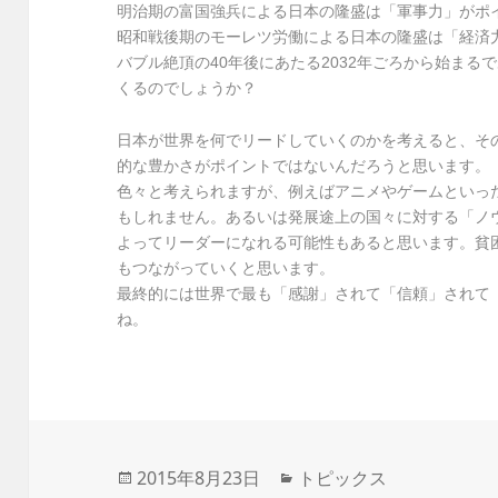
明治期の富国強兵による日本の隆盛は「軍事力」がポ
昭和戦後期のモーレツ労働による日本の隆盛は「経済
バブル絶頂の40年後にあたる2032年ごろから始まる
くるのでしょうか？
日本が世界を何でリードしていくのかを考えると、そ
的な豊かさがポイントではないんだろうと思います。
色々と考えられますが、例えばアニメやゲームといっ
もしれません。あるいは発展途上の国々に対する「ノ
よってリーダーになれる可能性もあると思います。貧
もつながっていくと思います。
最終的には世界で最も「感謝」されて「信頼」されて
ね。
投
2015年8月23日
カ
トピックス