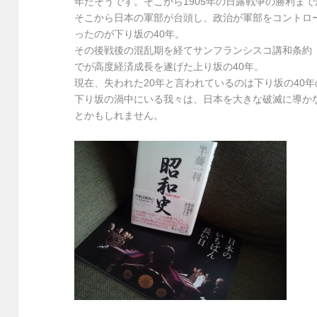
年だそうです。そこから1905年の日露戦争の勝利まで
そこから日本の軍部が台頭し、政治が軍部をコントロー
ったのが下り坂の40年。
その後戦後の混乱期を経てサンフランシスコ講和条約（1
でが高度経済成長を遂げた上り坂の40年。
現在、失われた20年と言われているのは下り坂の40
下り坂の渦中にいる我々は、日本を大きな破滅に導か
とかもしれません。