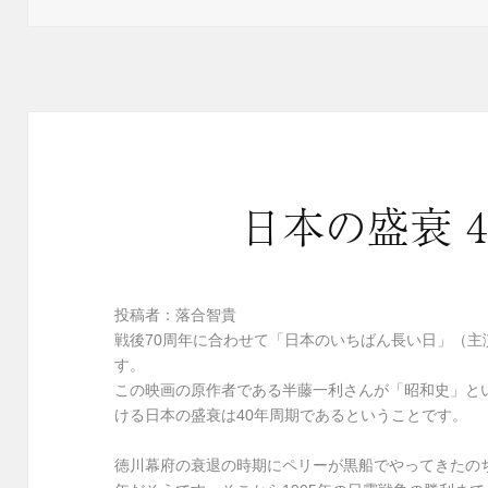
日:
ゴ
リ
ー
日本の盛衰 
投稿者：落合智貴
戦後70周年に合わせて「日本のいちばん長い日」（
す。
この映画の原作者である半藤一利さんが「昭和史」と
ける日本の盛衰は40年周期であるということです。
徳川幕府の衰退の時期にペリーが黒船でやってきたのち