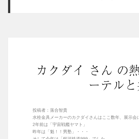
カクダイ さん の
ーテルと
投稿者：落合智貴
水栓金具メーカーのカクダイさんはここ数年、展示会
2年前は「宇宙戦艦ヤマト」
昨年は「魁！！男塾」・・・
そして今年は「銀河鉄道999」でした。