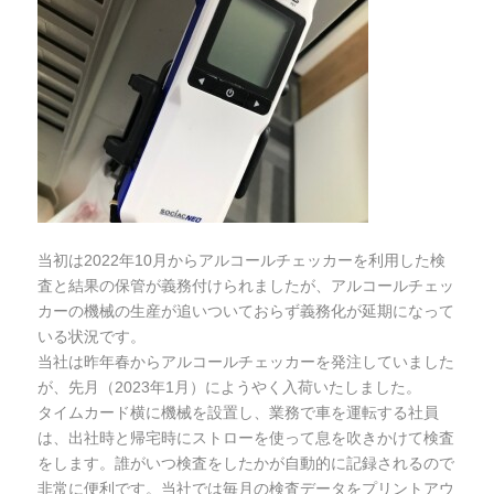
当初は2022年10月からアルコールチェッカーを利用した検
査と結果の保管が義務付けられましたが、アルコールチェッ
カーの機械の生産が追いついておらず義務化が延期になって
いる状況です。
当社は昨年春からアルコールチェッカーを発注していました
が、先月（2023年1月）にようやく入荷いたしました。
タイムカード横に機械を設置し、業務で車を運転する社員
は、出社時と帰宅時にストローを使って息を吹きかけて検査
をします。誰がいつ検査をしたかが自動的に記録されるので
非常に便利です。当社では毎月の検査データをプリントアウ