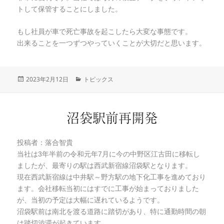
トして保管することにしました。
もし社員が車で死亡事故を起こしたら大変な事態です。
出来ることを一つずつやっていくことが大切だと思います。
投
2023年2月12日
カ
トピックス
稿
テ
日:
ゴ
リ
沼袋駅前再開発
ー
投稿者：落合智貴
当社は3年半前の令和元年7月に今の中野区江古田に移転し
ましたが、最寄りの駅は西武新宿線沼袋駅となります。
現在西武新宿線は中井駅～野方駅の地下化工事を進めており
ます。会社移転当初にはすでに工事が始まっておりました
が、当初の予定は大幅に遅れているようです。
沼袋駅前は南北を渡る道路に踏切があり、特に通勤時間の朝
は踏切渋滞が起きています。