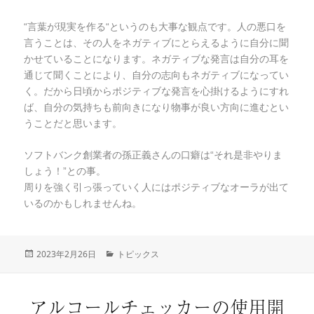
“言葉が現実を作る“というのも大事な観点です。人の悪口を
言うことは、その人をネガティブにとらえるように自分に聞
かせていることになります。ネガティブな発言は自分の耳を
通じて聞くことにより、自分の志向もネガティブになってい
く。だから日頃からポジティブな発言を心掛けるようにすれ
ば、自分の気持ちも前向きになり物事が良い方向に進むとい
うことだと思います。
ソフトバンク創業者の孫正義さんの口癖は“それ是非やりま
しょう！”との事。
周りを強く引っ張っていく人にはポジティブなオーラが出て
いるのかもしれませんね。
投
2023年2月26日
カ
トピックス
稿
テ
日:
ゴ
リ
アルコールチェッカーの使用開
ー