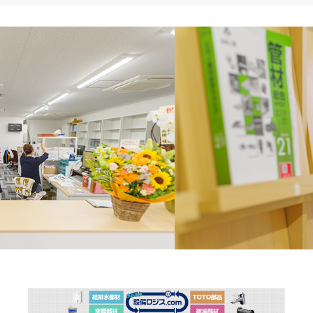
日:
ゴ
リ
ー