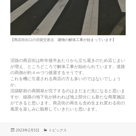
【商店街出口の沼袋交差点 建物の解体工事が始まっています】
沼袋の商店街は昨年後半あたりから立ち退きのため店じまい
が増え、ところどころで解体工事が始められています。道路
の両側が約４ｍづつ後退するそうです。
これを機に引退される商店の方も多いのではないでしょう
か。
沼袋駅前の再開発が完了するのはまだまだ先になると思いま
すが、線路の地下化が終われば地上部分にも新たな商業施設
ができると思います。商店街の再生も含め生まれ変わる街の
風景を楽しみに観察していきたいと思います。
投
2023年2月5日
カ
トピックス
稿
テ