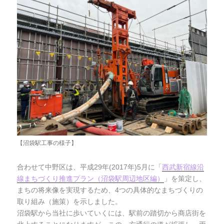
【沼袋駅工事の様子】
合わせて中野区は、平成29年(2017年)5月に「
西武新宿線沿
線まちづくり推進プラン（沼袋駅周辺地区編）
」を策定し、
まちの将来像を実現するため、4つの具体的なまちづくりの
取り組み（施策）を示しました。
沼袋駅から当社に歩いていくには、駅前の踏切から商店街を