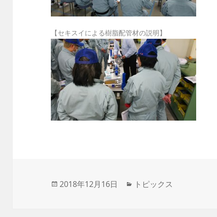
【セキスイによる樹脂配管材の説明】
投
2018年12月16日
カ
トピックス
稿
テ
日:
ゴ