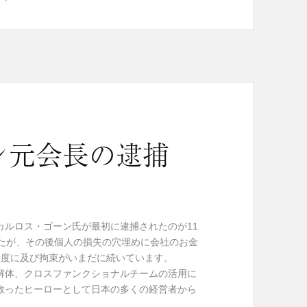
ン元会長の逮捕
カルロス・ゴーン氏が最初に逮捕されたのが11
したが、その後個人の損失の穴埋めに会社のお金
3度に及び拘束がいまだに続いています。
解体、クロスファンクショナルチームの活用に
救ったヒーローとして日本の多くの経営者から