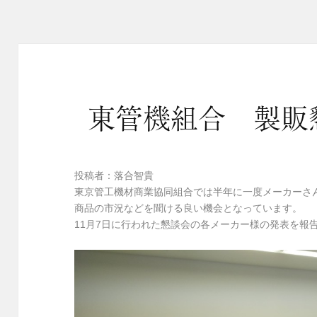
リ
ー
東管機組合 製販懇談
投稿者：落合智貴
東京管工機材商業協同組合では半年に一度メーカーさ
商品の市況などを聞ける良い機会となっています。
11月7日に行われた懇談会の各メーカー様の発表を報