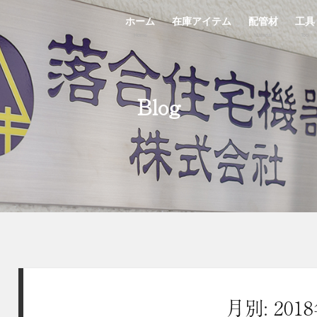
ホーム
在庫アイテム
配管材
工具
Home
StockList
Material
Tool
Blog
月別: 201