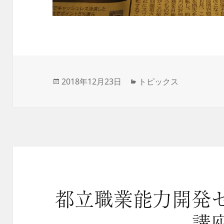
投
2018年12月23日
カ
トピックス
稿
テ
日:
ゴ
リ
ー
都立職業能力開発
講