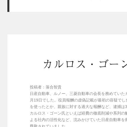
カルロス・ゴー
投稿者：落合智貴
日産自動車、ルノー、三菱自動車の会長を務めていた
月19日でした。役員報酬の虚偽記載が最初の容疑で
を使ったとか、親族に対する過大な報酬など、逮捕は
カルロス・ゴーン氏といえば経費の徹底削減や系列の
よる社内の活性化など、沈みかけていた日産自動車を
尊敬されていました。