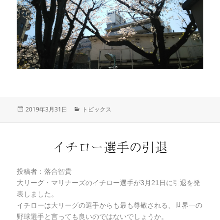
投
2019年3月31日
カ
トピックス
稿
テ
日:
ゴ
リ
イチロー選手の引退
ー
投稿者：落合智貴
大リーグ・マリナーズのイチロー選手が3月21日に引退を発
表しました。
イチローは大リーグの選手からも最も尊敬される、世界一の
野球選手と言っても良いのではないでしょうか。