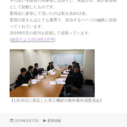
その思いを組合の理事会にお諮りし、承認され、私が委員長
として始動したものです。
委員会に参加して頂いたのは私を含め12名。
委員の皆さんはとても優秀で、担当するページの編集に頑張
ってくれています。
2019年5月の発刊を目指して頑張っています。
(
組合だより2019年2月号
)
【1月29日に発足した管工機材の教科書作成委員会】
投
2019年3月17日
カ
業界情報
稿
テ