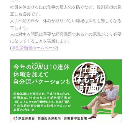
した。
社員を休ませるには仕事の属人化を防ぐなど、役割分担の見
直しも必要です。
人手不足の昨今、休みが取りづらい職場は採用も難しくなる
でしょう。
人に対する問題は重要な経営課題であるとの認識がより必要
になってくることを実感します。
(
厚生労働省ホームページ
)