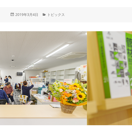
投
2019年3月4日
カ
トピックス
稿
テ
日:
ゴ
リ
ー