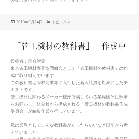
投
2019年3月24日
カ
トピックス
稿
テ
日:
ゴ
リ
「管工機材の教科書」 作成中
ー
投稿者：落合智貴
東京管工機材商業協同組合として「管工機材の教科書」の作
成に取り組んでいます。
この教科書は管材商業界に入社した新入社員を対象にしたテ
キストです。
管工機材に関わるメーカー様が所属している業界団体に執筆
をお願いし、組合員から構成される「管工機材の教科書作成
委員会」が編集作業を行っています。
私は業界としてこんな教科書があったらいいなと以前から考
えていました。