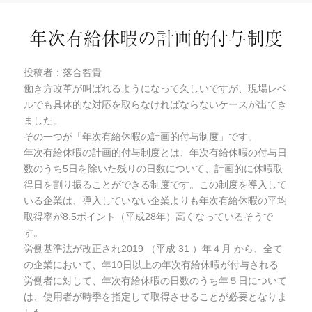
日:
ゴ
リ
年次有給休暇の計画的付与制度
ー
投稿者：落合智貴
働き方改革が叫ばれるようになって久しいですが、現場レベ
ルでも具体的な対応を取らなければならないケースが出てき
ました。
その一つが「年次有給休暇の計画的付与制度」です。
年次有給休暇の計画的付与制度とは、年次有給休暇の付与日
数のうち5日を除いた残りの日数について、計画的に休暇取
得日を割り振ることができる制度です。この制度を導入して
いる企業は、導入していない企業よりも年次有給休暇の平均
取得率が8.5ポイント（平成28年）高くなっているそうで
す。
労働基準法が改正され2019 （平成 31 ）年４月 から、全て
の企業において、年10日以上の年次有給休暇が付与される
労働者に対して、年次有給休暇の日数のうち年５日について
は、使用者が時季を指定して取得させることが必要となりま