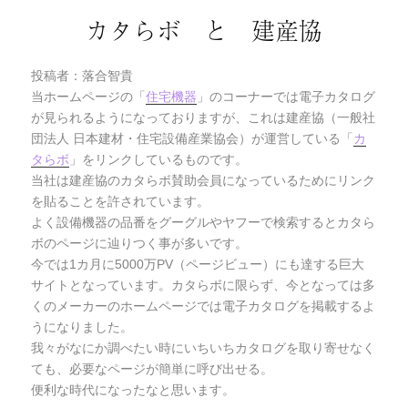
カタらボ と 建産協
投稿者：落合智貴
当ホームページの「
住宅機器
」のコーナーでは電子カタログ
が見られるようになっておりますが、これは建産協（一般社
団法人 日本建材・住宅設備産業協会）が運営している「
カ
タらボ
」をリンクしているものです。
当社は建産協のカタらボ賛助会員になっているためにリンク
を貼ることを許されています。
よく設備機器の品番をグーグルやヤフーで検索するとカタら
ボのページに辿りつく事が多いです。
今では1カ月に5000万PV（ページビュー）にも達する巨大
サイトとなっています。カタらボに限らず、今となっては多
くのメーカーのホームページでは電子カタログを掲載するよ
うになりました。
我々がなにか調べたい時にいちいちカタログを取り寄せなく
ても、必要なページが簡単に呼び出せる。
便利な時代になったなと思います。