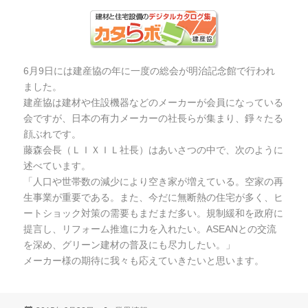
6月9日には建産協の年に一度の総会が明治記念館で行われ
ました。
建産協は建材や住設機器などのメーカーが会員になっている
会ですが、日本の有力メーカーの社長らが集まり、錚々たる
顔ぶれです。
藤森会長（ＬＩＸＩＬ社長）はあいさつの中で、次のように
述べています。
「人口や世帯数の減少により空き家が増えている。空家の再
生事業が重要である。また、今だに無断熱の住宅が多く、ヒ
ートショック対策の需要もまだまだ多い。規制緩和を政府に
提言し、リフォーム推進に力を入れたい。ASEANとの交流
を深め、グリーン建材の普及にも尽力したい。」
メーカー様の期待に我々も応えていきたいと思います。