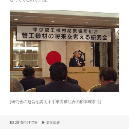
なってくるのですね。
(研究会の趣旨を説明する東管機組合の橋本理事長)
投
2015年6月7日
カ
業界情報
稿
テ