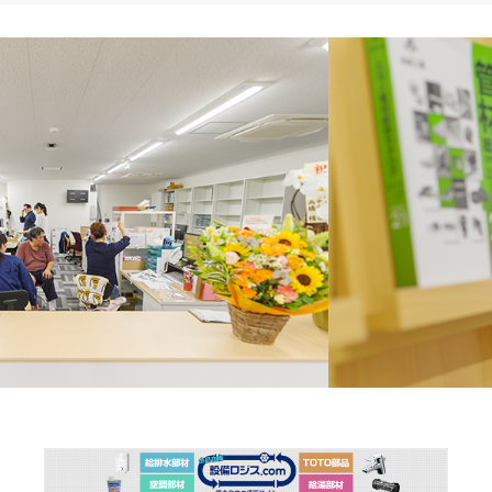
日:
ゴ
リ
ー