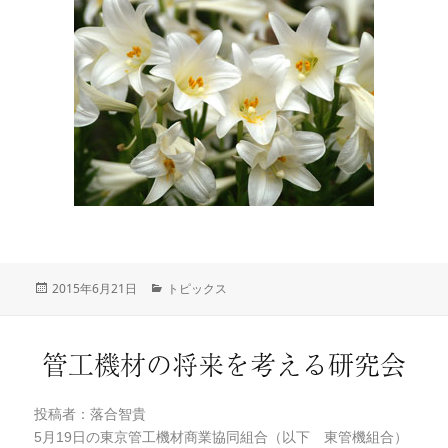
投
2015年6月21日
カ
トピックス
稿
テ
日:
ゴ
リ
管工機材の将来を考える研究会
ー
投稿者：落合智貴
5月19日の東京管工機材商業協同組合（以下 東管機組合）