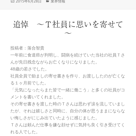
投
2015年6月28日
カ
業界情報
稿
テ
日:
ゴ
リ
追悼 ～Ｔ社員に思いを寄せて
ー
～
投稿者：落合智貴
一年前に食道癌が判明し、闘病を続けていた当社の社員Ｔさ
んが先日残念ながらお亡くなりになりました。
48歳の若さでした。
社員全員で励ましの寄せ書きを作り、お渡ししたのが亡くな
る１ヶ月前でした。
「元気になったらまた皆で一緒に働こう」と多くの社員がコ
メントを書いてくれました。
その寄せ書きを渡した時のＴさんは思わず涙を流していまし
たが、それは嬉しさと同時に、自分の体が思うままにならな
い悔しさがにじみ出ていたように感じました。
Ｔさんは頼んだ仕事を嫌な顔せずに気持ち良く引き受けてく
れる人でした。