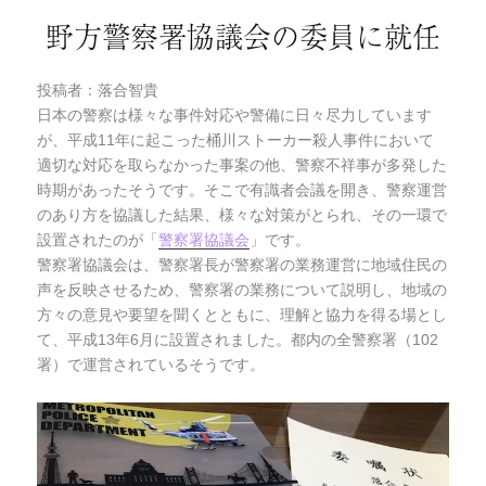
野方警察署協議会の委員に就任
投稿者：落合智貴
日本の警察は様々な事件対応や警備に日々尽力しています
が、平成11年に起こった桶川ストーカー殺人事件において
適切な対応を取らなかった事案の他、警察不祥事が多発した
時期があったそうです。そこで有識者会議を開き、警察運営
のあり方を協議した結果、様々な対策がとられ、その一環で
設置されたのが「
警察署協議会
」です。
警察署協議会は、警察署長が警察署の業務運営に地域住民の
声を反映させるため、警察署の業務について説明し、地域の
方々の意見や要望を聞くとともに、理解と協力を得る場とし
て、平成13年6月に設置されました。都内の全警察署（102
署）で運営されているそうです。