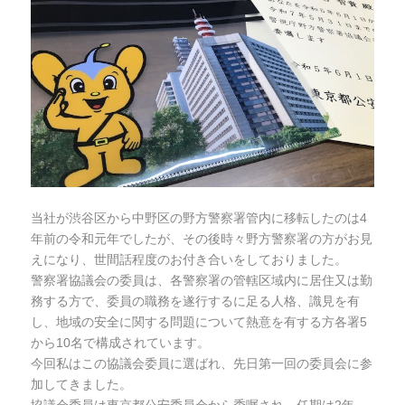
当社が渋谷区から中野区の野方警察署管内に移転したのは4
年前の令和元年でしたが、その後時々野方警察署の方がお見
えになり、世間話程度のお付き合いをしておりました。
警察署協議会の委員は、各警察署の管轄区域内に居住又は勤
務する方で、委員の職務を遂行するに足る人格、識見を有
し、地域の安全に関する問題について熱意を有する方各署5
から10名で構成されています。
今回私はこの協議会委員に選ばれ、先日第一回の委員会に参
加してきました。