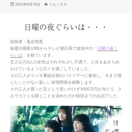
投
2023年6月18日
カ
トピックス
稿
テ
日:
ゴ
リ
日曜の夜ぐらいは・・・
ー
投稿者：落合智貴
毎週日曜夜10時からテレビ朝日系で放送中の「
日曜の夜ぐ
らいは
」を観ています。
主人公の3人の女性はそれぞれ少し不遇で、人生をあきらめ
かけているような日々を過ごしていました。
その三人がラジオ番組企画のバスツアーに参加し、今まで感
じたことのない楽しい友情関係を経験します。
その三人が買った宝くじで思いがけず3000万円が当たり、3
人でカフェを開くことを決めたのが前回までのお話でした。