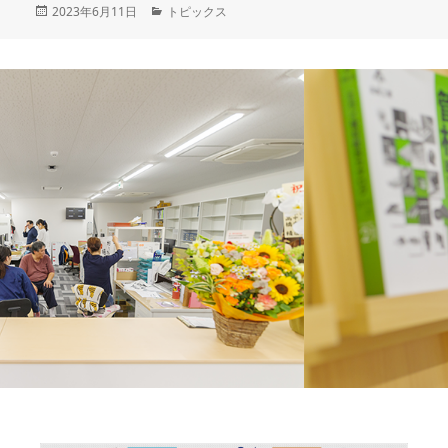
投
2023年6月11日
カ
トピックス
稿
テ
日:
ゴ
リ
ー