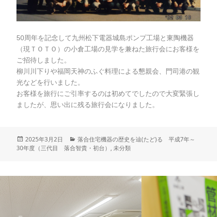
50周年を記念して九州松下電器城島ポンプ工場と東陶機器
（現ＴＯＴＯ）の小倉工場の見学を兼ねた旅行会にお客様を
ご招待しました。
柳川川下りや福岡天神のふぐ料理による懇親会、門司港の観
光などを行いました。
お客様を旅行にご引率するのは初めてでしたので大変緊張し
ましたが、思い出に残る旅行会になりました。
投
2025年3月2日
カ
落合住宅機器の歴史を辿(たど)る 平成7年～
30年度（三代目 落合智貴・初台）
稿
テ
,
未分類
日:
ゴ
リ
ー