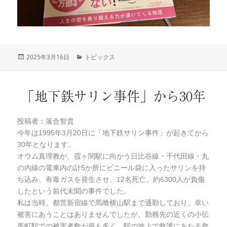
投
2025年3月16日
カ
トピックス
稿
テ
日:
ゴ
リ
「地下鉄サリン事件」から30年
ー
投稿者：落合智貴
今年は1995年3月20日に「地下鉄サリン事件」が起きてから
30年となります。
オウム真理教が、霞ヶ関駅に向かう日比谷線・千代田線・丸
の内線の電車内の計5か所にビニール袋に入ったサリンを持
ち込み、有毒ガスを発生させ、12名死亡、約6300人が負傷
したという前代未聞の事件でした。
私は当時、都営新宿線で馬喰横山駅まで通勤しており、幸い
被害にあうことはありませんでしたが、勤務先の近くの小伝
馬町駅での被害者数が最も多く、駅の地上で救護にあたる救