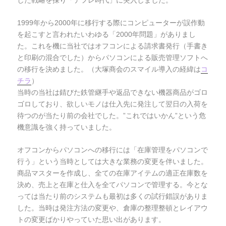
1999年から2000年に移行する際にコンピューターが誤作動
を起こすと言われたいわゆる「2000年問題」がありまし
た。これを機に当社ではオフコンによる請求書発行（手書き
と印刷の混合でした）からパソコンによる販売管理ソフトへ
の移行を決めました。（大塚商会のスマイル導入の経緯は
コ
チラ
）
当時の当社は錆びた鉄管継手や返品できない機器商品がゴロ
ゴロしており、欲しいモノは仕入先に発注して翌日の入荷を
待つのが当たり前の会社でした。”これではいかん”という危
機意識を強く持っていました。
オフコンからパソコンへの移行には「在庫管理をパソコンで
行う」という当時としては大きな業務の変更を伴いました。
商品マスターを作成し、全ての在庫アイテムの適正在庫数を
決め、売上と在庫と仕入を全てパソコンで管理する。今とな
っては当たり前のシステムも最初は多くの試行錯誤がありま
した。当時は発注方法の変更や、倉庫の整理整頓とレイアウ
トの変更ばかりやっていた思い出があります。