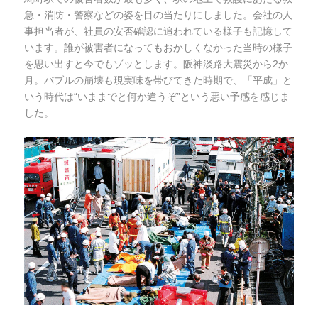
急・消防・警察などの姿を目の当たりにしました。会社の人
事担当者が、社員の安否確認に追われている様子も記憶して
います。誰が被害者になってもおかしくなかった当時の様子
を思い出すと今でもゾッとします。阪神淡路大震災から2か
月。バブルの崩壊も現実味を帯びてきた時期で、「平成」と
いう時代は“いままでと何か違うぞ”という悪い予感を感じま
した。