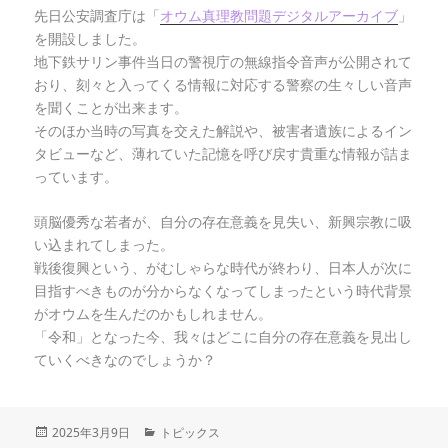
先日公安調査庁は「
オウム真理教問題デジタルアーカイブ
」
を開設しました。
地下鉄サリン事件当日の警視庁の無線指令音声が公開されて
おり、刻々と入ってくる情報に対応する警察の生々しい音声
を聞くことが出来ます。
そのほか当時の写真を交えた解説や、被害者遺族によるイン
タビューなど、薄れていた記憶を呼び戻す貴重な情報が詰ま
っています。
頭脳優秀な若者が、自分の存在意義を見失い、新興宗教に吸
い込まれてしまった。
戦後復興という、がむしゃらな時代が終わり、日本人が次に
目指すべきものが分からなくなってしまったという時代背景
がオウムを生んだのかもしれません。
「令和」となった今、我々はどこに自分の存在意義を見出し
ていくべきなのでしょうか？
投
2025年3月9日
カ
トピックス