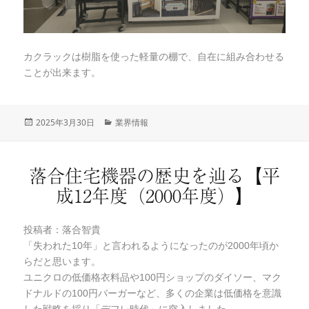
カクラックは樹脂を使った軽量の棚で、自在に組み合わせる
ことが出来ます。
投
2025年3月30日
カ
業界情報
稿
テ
日:
ゴ
リ
落合住宅機器の歴史を辿る【平
ー
成12年度（2000年度）】
投稿者：落合智貴
「失われた10年」と言われるようになったのが2000年頃か
らだと思います。
ユニクロの低価格衣料品や100円ショップのダイソー、マク
ドナルドの100円バーガーなど、多くの企業は低価格を意識
した戦略を採り「デフレ時代」に突入しました。