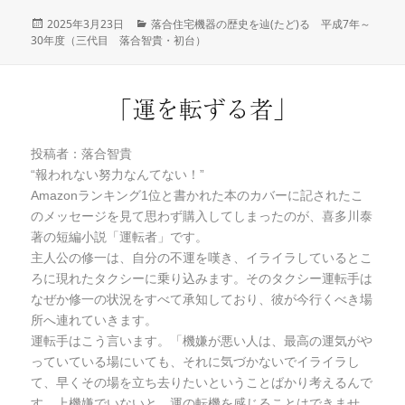
投
2025年3月23日
カ
落合住宅機器の歴史を辿(たど)る 平成7年～
30年度（三代目 落合智貴・初台）
稿
テ
日:
ゴ
リ
ー
「運を転ずる者」
投稿者：落合智貴
“報われない努力なんてない！”
Amazonランキング1位と書かれた本のカバーに記されたこ
のメッセージを見て思わず購入してしまったのが、喜多川泰
著の短編小説「運転者」です。
主人公の修一は、自分の不運を嘆き、イライラしているとこ
ろに現れたタクシーに乗り込みます。そのタクシー運転手は
なぜか修一の状況をすべて承知しており、彼が今行くべき場
所へ連れていきます。
運転手はこう言います。「機嫌が悪い人は、最高の運気がや
っていている場にいても、それに気づかないでイライラし
て、早くその場を立ち去りたいということばかり考えるんで
す。上機嫌でいないと、運の転機を感じることはできませ