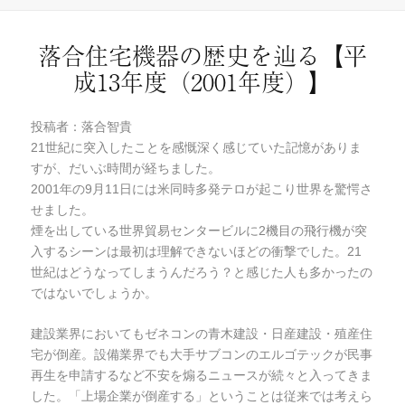
稿
テ
日:
ゴ
リ
落合住宅機器の歴史を辿る【平
ー
成13年度（2001年度）】
投稿者：落合智貴
21世紀に突入したことを感慨深く感じていた記憶がありま
すが、だいぶ時間が経ちました。
2001年の9月11日には米同時多発テロが起こり世界を驚愕さ
せました。
煙を出している世界貿易センタービルに2機目の飛行機が突
入するシーンは最初は理解できないほどの衝撃でした。21
世紀はどうなってしまうんだろう？と感じた人も多かったの
ではないでしょうか。
建設業界においてもゼネコンの青木建設・日産建設・殖産住
宅が倒産。設備業界でも大手サブコンのエルゴテックが民事
再生を申請するなど不安を煽るニュースが続々と入ってきま
した。「上場企業が倒産する」ということは従来では考えら