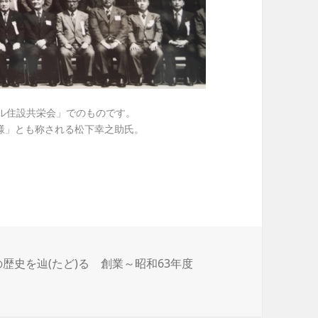
ル住設共栄会」でのものです。
様」とも称される松下幸之助氏。
歴史を辿(たど)る 創業～昭和63年度