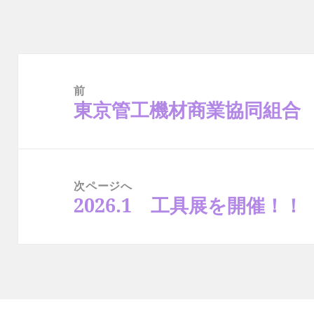
ー
投
稿
ナ
前
ビ
ゲ
東京管工機材商業協同組合 
前
ー
の
シ
ョ
投
ン
稿:
次ページへ
2026.1 工具展を開催！！
次
の
投
稿: