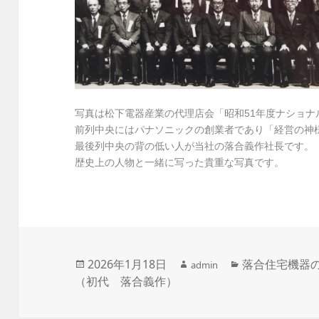
写真は松下電器産業の代理店会「昭和51年度ナショナ
前列中央にはパナソニックの創業者であり「経営の神
最後列中央の背の低い人が当社の落合義作社長です。
歴史上の人物と一緒に写った貴重な写真です。
作
投
2026年1月18日
カ
落合住宅機器の
admin
成
（初代 落合義作）
稿
テ
者
日:
ゴ
リ