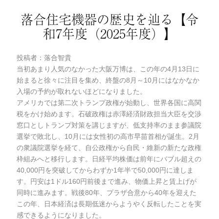
リ
落合住宅機器の歴史を辿る【令
ー
和7年度（2025年度）】
投稿者：落合智貴
当初あまり人気のなかった大阪万博は、この年の4月13日に
始まると徐々に注目を集め、終盤の8月～10月にはなかなか
入場の予約が取れないほどになりました。
アメリカでは第二次トランプ政権が始動し、世界各国に高関
税をかけ始めます。石破政権は赤澤経済財政担当大臣を交渉
窓口としトランプ対策を講じますが、低支持率のまま参議院
選挙で敗北し、10月には女性初の高市早苗首相が誕生。2月
の衆議院選挙を経て、自公政権から自民・維新の新たな政権
枠組みへと移行します。日経平均株価は前年にバブル超えの
40,000円を突破してからわずか1年半で50,000円に達しま
す。円安は1ドル160円前後まで進み、物価上昇と賃上げが
同時に進みます。戦後80年、プラザ合意から40年を迎えた
この年、日本経済は長期低迷からようやく反転したことを実
感できるようになりました。