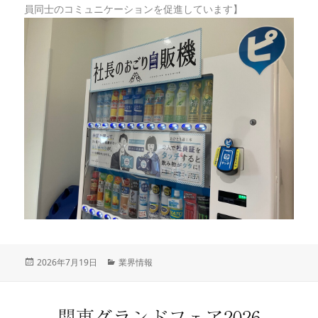
員同士のコミュニケーションを促進しています】
投
2026年7月19日
カ
業界情報
稿
テ
日:
ゴ
リ
関東グランドフェア2026
ー