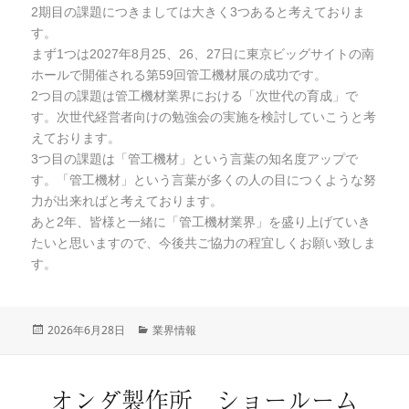
2期目の課題につきましては大きく3つあると考えておりま
す。
まず1つは2027年8月25、26、27日に東京ビッグサイトの南
ホールで開催される第59回管工機材展の成功です。
2つ目の課題は管工機材業界における「次世代の育成」で
す。次世代経営者向けの勉強会の実施を検討していこうと考
えております。
3つ目の課題は「管工機材」という言葉の知名度アップで
す。「管工機材」という言葉が多くの人の目につくような努
力が出来ればと考えております。
あと2年、皆様と一緒に「管工機材業界」を盛り上げていき
たいと思いますので、今後共ご協力の程宜しくお願い致しま
す。
投
2026年6月28日
カ
業界情報
稿
テ
日:
ゴ
リ
オンダ製作所 ショールーム
ー