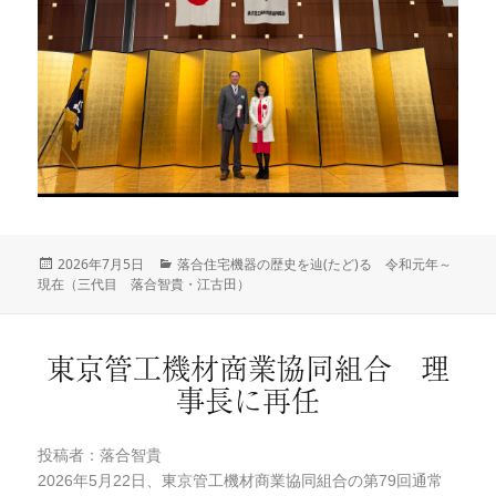
投
2026年7月5日
カ
落合住宅機器の歴史を辿(たど)る 令和元年～
現在（三代目 落合智貴・江古田）
稿
テ
日:
ゴ
リ
ー
東京管工機材商業協同組合 理
事長に再任
投稿者：落合智貴
2026年5月22日、東京管工機材商業協同組合の第79回通常