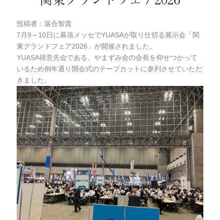
投稿者：落合智貴
7月9～10日に幕張メッセでYUASAが取り仕切る展示会「関
東グランドフェア2026」が開催されました。
YUASA得意先会である、やまずみ会の会長を仰せつかって
いるため例年通り開会式のテープカットに参列させていただ
きました。