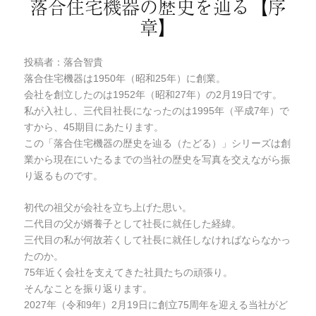
落合住宅機器の歴史を辿る【序
ー
章】
投稿者：落合智貴
落合住宅機器は1950年（昭和25年）に創業。
会社を創立したのは1952年（昭和27年）の2月19日です。
私が入社し、三代目社長になったのは1995年（平成7年）で
すから、45期目にあたります。
この「落合住宅機器の歴史を辿る（たどる）」シリーズは創
業から現在にいたるまでの当社の歴史を写真を交えながら振
り返るものです。
初代の祖父が会社を立ち上げた思い。
二代目の父が婿養子として社長に就任した経緯。
三代目の私が何故若くして社長に就任しなければならなかっ
たのか。
75年近く会社を支えてきた社員たちの頑張り。
そんなことを振り返ります。
2027年（令和9年）2月19日に創立75周年を迎える当社がど