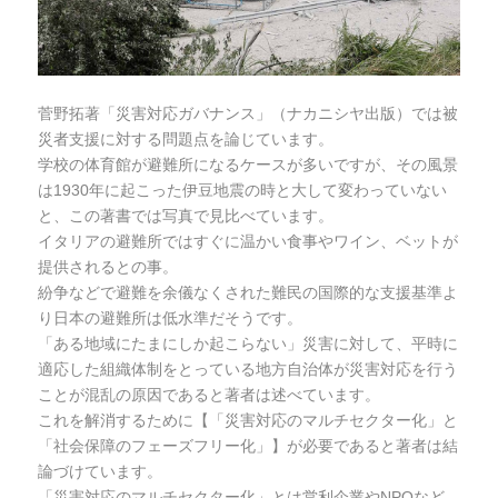
菅野拓著「災害対応ガバナンス」（ナカニシヤ出版）では被
災者支援に対する問題点を論じています。
学校の体育館が避難所になるケースが多いですが、その風景
は1930年に起こった伊豆地震の時と大して変わっていない
と、この著書では写真で見比べています。
イタリアの避難所ではすぐに温かい食事やワイン、ベットが
提供されるとの事。
紛争などで避難を余儀なくされた難民の国際的な支援基準よ
り日本の避難所は低水準だそうです。
「ある地域にたまにしか起こらない」災害に対して、平時に
適応した組織体制をとっている地方自治体が災害対応を行う
ことが混乱の原因であると著者は述べています。
これを解消するために【「災害対応のマルチセクター化」と
「社会保障のフェーズフリー化」】が必要であると著者は結
論づけています。
「災害対応のマルチセクター化」とは営利企業やNPOなど