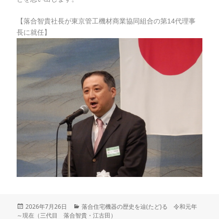
【落合智貴社長が東京管工機材商業協同組合の第14代理事
長に就任】
投
2026年7月26日
カ
落合住宅機器の歴史を辿(たど)る 令和元年
～現在（三代目 落合智貴・江古田）
稿
テ