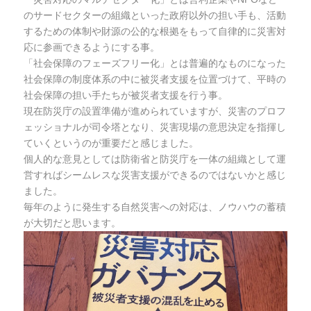
のサードセクターの組織といった政府以外の担い手も、活動
するための体制や財源の公的な根拠をもって自律的に災害対
応に参画できるようにする事。
「社会保障のフェーズフリー化」とは普遍的なものになった
社会保障の制度体系の中に被災者支援を位置づけて、平時の
社会保障の担い手たちが被災者支援を行う事。
現在防災庁の設置準備が進められていますが、災害のプロフ
ェッショナルが司令塔となり、災害現場の意思決定を指揮し
ていくというのが重要だと感じました。
個人的な意見としては防衛省と防災庁を一体の組織として運
営すればシームレスな災害支援ができるのではないかと感じ
ました。
毎年のように発生する自然災害への対応は、ノウハウの蓄積
が大切だと思います。