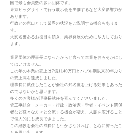
国で最も会員数の多い団体です。
東京ビッグサイトで行う展示会を主催するなど大変影響力が
あります。
行政との窓口として業界の状況をご説明する機会もありま
す。
大変名誉あるお役目を頂き、業界発展のために尽力しており
ます。
業界団体の理事長になったからと言って本業をおろそかにし
てはいけません。
この年の本業の売上は7億1140万円とバブル期以来30年ぶり
の売上高を達成しました。
理事長に就任したことが会社の知名度を上げる効果もあった
のではないかと思います。
多くのお客様が理事長就任を喜んでくださいました。
管工事組合・メーカー・行政・政治家・学者・イベント関係
者など様々な方々と交流する機会が増え、人脈を広げること
で個人的にも成長できました。
この経験を会社の成長にも生かさなければ、と心に誓ったこ
とを思い出します。