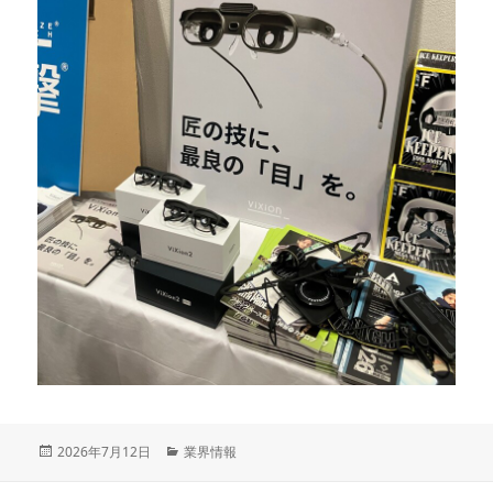
投
2026年7月12日
カ
業界情報
稿
テ
日:
ゴ