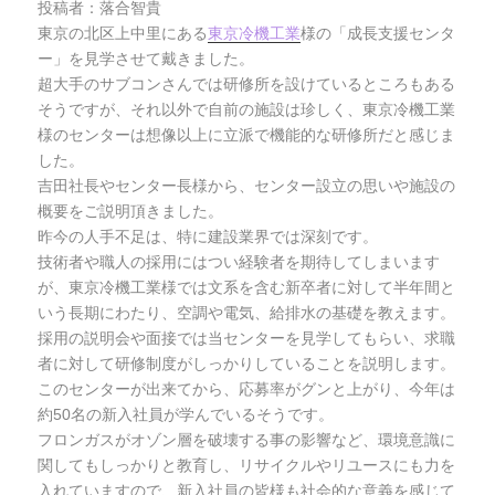
投稿者：落合智貴
東京の北区上中里にある
東京冷機工業
様の「成長支援センタ
ー」を見学させて戴きました。
超大手のサブコンさんでは研修所を設けているところもある
そうですが、それ以外で自前の施設は珍しく、東京冷機工業
様のセンターは想像以上に立派で機能的な研修所だと感じま
した。
吉田社長やセンター長様から、センター設立の思いや施設の
概要をご説明頂きました。
昨今の人手不足は、特に建設業界では深刻です。
技術者や職人の採用にはつい経験者を期待してしまいます
が、東京冷機工業様では文系を含む新卒者に対して半年間と
いう長期にわたり、空調や電気、給排水の基礎を教えます。
採用の説明会や面接では当センターを見学してもらい、求職
者に対して研修制度がしっかりしていることを説明します。
このセンターが出来てから、応募率がグンと上がり、今年は
約50名の新入社員が学んでいるそうです。
フロンガスがオゾン層を破壊する事の影響など、環境意識に
関してもしっかりと教育し、リサイクルやリユースにも力を
入れていますので、新入社員の皆様も社会的な意義を感じて