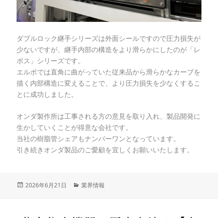
ダブルロック継手シリーズは外面シールですので圧力損失が
少ないですが、継手内部の構造をより滑らかにしたのが「レ
ボス」シリーズです。
エルボでは直角に曲がっていた従来品から滑らかなカーブを
描く内部構造に変えることで、より圧力損失を少なくするこ
とに成功しました。
オンダ製作所は工事される方の意見を取り入れ、製品開発に
生かしていくことが得意な会社です。
当社の樹脂管シェアもナンバーワンとなっています。
引き続きオンダ製品のご愛顧を宜しくお願いいたします。
投
2026年6月21日
カ
業界情報
稿
テ
日:
ゴ
リ