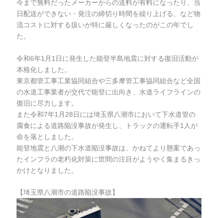
今まで無料だったメーカーからの送料が有料になったり、当
日配送ができない・発注の締切り時間を繰り上げる、など物
流コストに対する扱いが特に厳しくなったのがこの年でし
た。
令和6年1月1日に発生した能登半島地震に対する復旧活動が
本格化しました。
東京都管工事工業協同組合や三多摩管工事協同組合など全国
の水道工事業者が交代で能登に出向き、水道ライフラインの
復旧に尽力します。
また令和7年1月28日には埼玉県八潮市において下水道管の
腐食による道路陥没事故が発生し、トラックの運転手1人が
命を落としました。
能登地震と八潮の下水道陥没事故は、かねてより懸案であっ
たインフラの老朽化対策に世間の注目がようやく集まるきっ
かけとなりました。
【埼玉県八潮市の道路陥没事故】