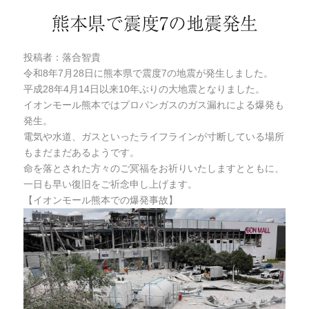
熊本県で震度7の地震発生
投稿者：落合智貴
令和8年7月28日に熊本県で震度7の地震が発生しました。
平成28年4月14日以来10年ぶりの大地震となりました。
イオンモール熊本ではプロパンガスのガス漏れによる爆発も
発生。
電気や水道、ガスといったライフラインが寸断している場所
もまだまだあるようです。
命を落とされた方々のご冥福をお祈りいたしますとともに、
一日も早い復旧をご祈念申し上げます。
【イオンモール熊本での爆発事故】