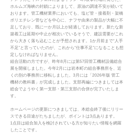
ホルムズ海峡の封鎖によりまして、原油の調達不安が続いて
おります。管工機材業界においても、塩ビ管・接着剤・架橋
ポリエチレン管などを中心に、ナフサ由来の製品が大幅に不
足しており、既に一か月以上が経過しております。新たな新
築着工は延期や中止が相次いでいるそうで、建設需要がこれ
から大きく落ち込むことが予想されます。1か月前まで“人手
不足”と言っていたのが、これから“仕事不足”になることも想
定しなければなりません。
組合活動の方ですが、昨年8月には第57回管工機材設備総合
展を開催しました。今年2月には岩本町の組合事務所を、近
くの別の事務所に移転しました。3月には「2026年版 管工
機材の教科書」が完成しました。支部再編につきましては本
総会でようやく第一支部・第三支部の合併が完了いたしま
す。
ホームページの更新につきましては、本総会終了後にリリー
スできる目途がたちましたが、ポイントは3点あります。
1点目は組合加入を検討されている方が知りたい情報を網羅
したことです。