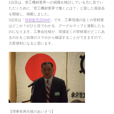
2点目は、管工機材業界への就職を検討している方に見てい
ただくために「管工機材業界で働くとは？」と題した座談会
を開催し、掲載しました。
3点目は「
管材販売店MAP
」です。工事現場の近くの管材屋
はどこか？がひと目でわかる、グーグルマップと連動したも
のになります。工事会社様が、現場近くの管材屋がどこにあ
るのかをご自身のスマホから確認することができますので、
大変便利になると思います。
【理事長再任後のあいさつ】