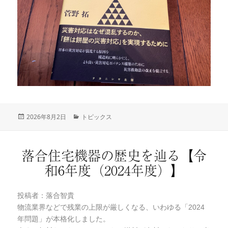
投
2026年8月2日
カ
トピックス
稿
テ
日:
ゴ
リ
落合住宅機器の歴史を辿る【令
ー
和6年度（2024年度）】
投稿者：落合智貴
物流業界などで残業の上限が厳しくなる、いわゆる「2024
年問題」が本格化しました。