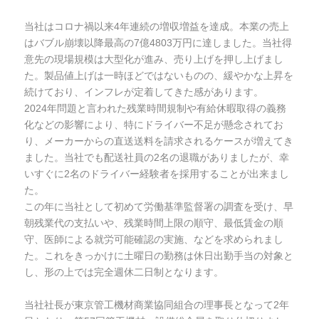
当社はコロナ禍以来4年連続の増収増益を達成。本業の売上
はバブル崩壊以降最高の7億4803万円に達しました。当社得
意先の現場規模は大型化が進み、売り上げを押し上げまし
た。製品値上げは一時ほどではないものの、緩やかな上昇を
続けており、インフレが定着してきた感があります。
2024年問題と言われた残業時間規制や有給休暇取得の義務
化などの影響により、特にドライバー不足が懸念されてお
り、メーカーからの直送送料を請求されるケースが増えてき
ました。当社でも配送社員の2名の退職がありましたが、幸
いすぐに2名のドライバー経験者を採用することが出来まし
た。
この年に当社として初めて労働基準監督署の調査を受け、早
朝残業代の支払いや、残業時間上限の順守、最低賃金の順
守、医師による就労可能確認の実施、などを求められまし
た。これをきっかけに土曜日の勤務は休日出勤手当の対象と
し、形の上では完全週休二日制となります。
当社社長が東京管工機材商業協同組合の理事長となって2年