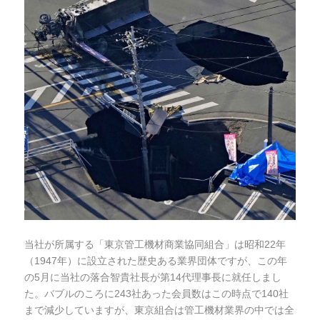
当社が所属する「東京管工機材商業協同組合」は昭和22年
（1947年）に設立された歴史ある業界団体ですが、この年
の5月に当社の落合智貴社長が第14代理事長に就任しまし
た。バブルのころに243社あった会員数はこの時点で140社
まで減少していますが、東京組合は管工機材業界の中では全