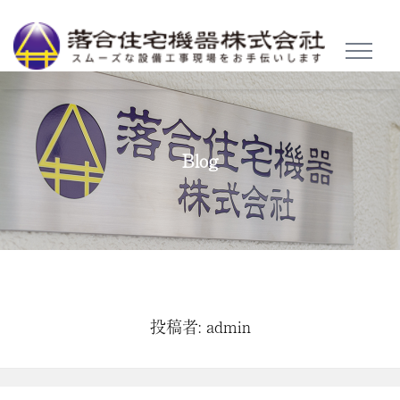
TOGGL
NAVIG
Blog
投稿者:
admin