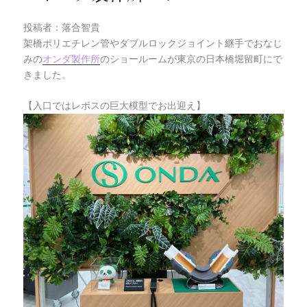
投稿者：落合智貴
架橋ポリエチレン管やダブルロックジョイント継手でおなじ
みの
オンダ製作所
のショールームが東京の日本橋堀留町にで
きました。
【入口ではレボスの巨大模型でお出迎え】