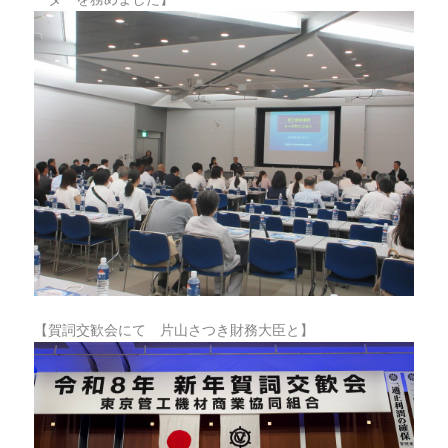
【賀詞交歓会にて 片山さつき財務大臣と】