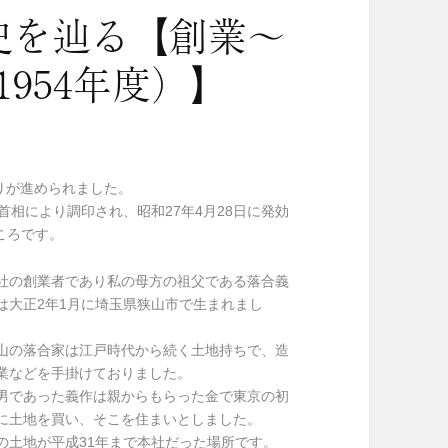
史を辿る【創業～
1954年度）】
りが進められました。
首相により調印され、昭和27年4月28日に発効
ころです。
社の創業者であり私の母方の祖父である落合義
は大正2年1月に埼玉県狭山市で生まれまし
。
山の落合家は江戸時代から続く土地持ちで、造
業などを手掛けておりました。
男であった義作は親からもらった金で東京の初
に土地を買い、そこを住まいとしました。
の土地が平成31年まで本社だった場所です。