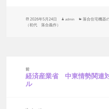
作
投
2026年5月24日
カ
落合住宅機器の
admin
成
（初代 落合義作）
稿
テ
者
日:
ゴ
リ
ー
投
稿
ナ
前
ビ
ゲ
経済産業省 中東情勢関連
前
ー
の
シ
ル
ョ
投
ン
稿: