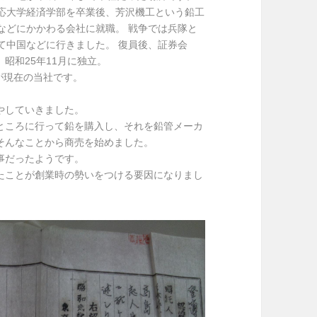
応大学経済学部を卒業後、芳沢機工という鉛工
などにかかわる会社に就職。 戦争では兵隊と
て中国などに行きました。 復員後、証券会
昭和25年11月に独立。
が現在の当社です。
やしていきました。
ところに行って鉛を購入し、それを鉛管メーカ
そんなことから商売を始めました。
事だったようです。
たことが創業時の勢いをつける要因になりまし