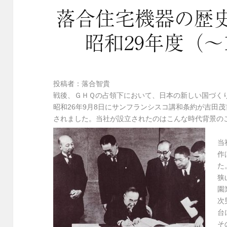
落合住宅機器の歴
昭和29年度（～
投稿者：落合智貴
戦後、ＧＨＱの占領下において、日本の新しい国づく
昭和26年9月8日にサンフランシスコ講和条約が吉田茂
されました。当社が設立されたのはこんな時代背景の
当
作
た
狭
園
次
台
そ