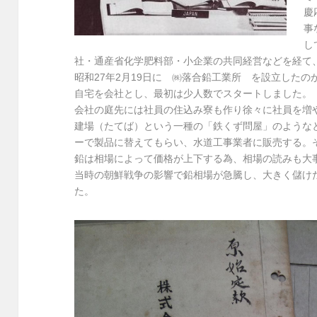
慶
事
し
社・通産省化学肥料部・小企業の共同経営などを経て、
昭和27年2月19日に ㈱落合鉛工業所 を設立したの
自宅を会社とし、最初は少人数でスタートしました。
会社の庭先には社員の住込み寮も作り徐々に社員を増
建場（たてば）という一種の「鉄くず問屋」のような
ーで製品に替えてもらい、水道工事業者に販売する。
鉛は相場によって価格が上下する為、相場の読みも大
当時の朝鮮戦争の影響で鉛相場が急騰し、大きく儲け
た。