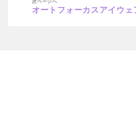
次ページへ
オートフォーカスアイウェア 
次
の
投
稿: