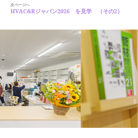
ョ
次ページへ
ン
HVAC&Rジャパン2026 を見学 （その2）
次
の
投
稿: