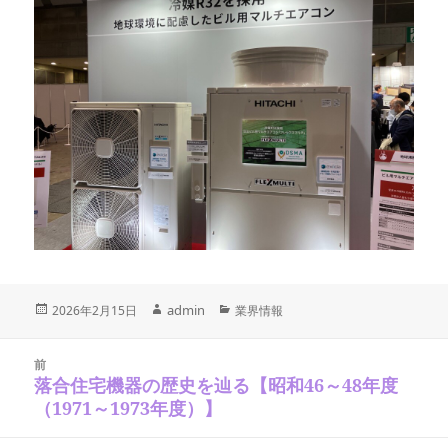
投
作
admin
カ
2026年2月15日
業界情報
稿
テ
成
日:
ゴ
投
者
稿
リ
前
ナ
落合住宅機器の歴史を辿る【昭和46～48年度
ー
前
ビ
の
（1971～1973年度）】
ゲ
ー
投
シ
稿: