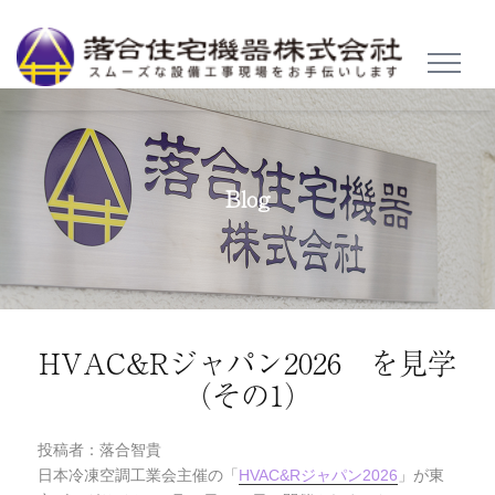
TOGGL
NAVIG
Blog
HVAC&Rジャパン2026 を見学
（その1）
投稿者：落合智貴
日本冷凍空調工業会主催の「
HVAC&Rジャパン2026
」が東