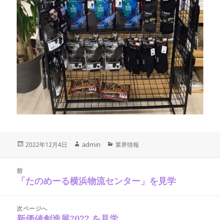
投
作
admin
カ
2022年12月4日
業界情報
稿
テ
成
日:
ゴ
投
者
稿
リ
前
ナ
「たのめーる横浜物流センター」を見学
ー
前
ビ
の
ゲ
ー
投
シ
次ページへ
稿:
ョ
新価値創造展2022 を見学
次