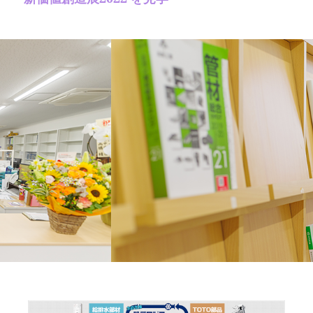
ン
の
投
稿: