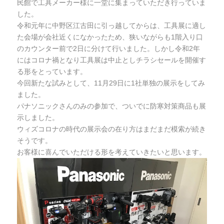
民館で工具メーカー様に一堂に集まっていただき行っていま
した。
令和元年に中野区江古田に引っ越してからは、工具展に適し
た会場が会社近くになかったため、狭いながらも1階入り口
のカウンター前で2日に分けて行いました。しかし令和2年
にはコロナ禍となり工具展は中止としチラシセールを開催す
る形をとっています。
今回新たな試みとして、11月29日に1社単独の展示をしてみ
ました。
パナソニックさんのみの参加で、ついでに防寒対策商品も展
示しました。
ウィズコロナの時代の展示会の在り方はまだまだ模索が続き
そうです。
お客様に喜んでいただける形を考えていきたいと思います。