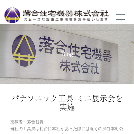
TOGGL
NAVIG
Blog
パナソニック工具 ミニ展示会を
実施
投稿者：落合智貴
当社の工具展は初台に本社があった際には近くの渋谷本町公