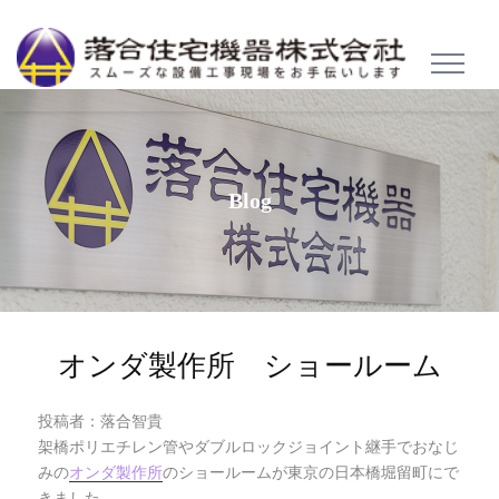
TOGGL
NAVIG
Blog
オンダ製作所 ショールーム
投稿者：落合智貴
架橋ポリエチレン管やダブルロックジョイント継手でおなじ
みの
オンダ製作所
のショールームが東京の日本橋堀留町にで
きました。