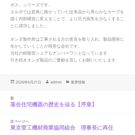
ボス」シリーズです。
エルボでは直角に曲がっていた従来品から滑らかなカーブを
描く内部構造に変えることで、より圧力損失を少なくするこ
とに成功しました。
オンダ製作所は工事される方の意見を取り入れ、製品開発に
生かしていくことが得意な会社です。
当社の樹脂管シェアもナンバーワンとなっています。
引き続きオンダ製品のご愛顧を宜しくお願いいたします。
投
作
admin
カ
2026年6月21日
業界情報
稿
テ
成
日:
ゴ
投
者
稿
リ
前
ナ
落合住宅機器の歴史を辿る【序章】
ー
前
ビ
の
ゲ
ー
投
シ
次ページへ
稿:
ョ
東京管工機材商業協同組合 理事長に再任
次
ン
の