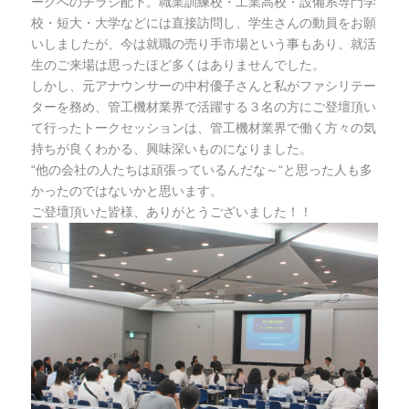
ークへのチラシ配下。職業訓練校・工業高校・設備系専門学
校・短大・大学などには直接訪問し、学生さんの動員をお願
いしましたが、今は就職の売り手市場という事もあり、就活
生のご来場は思ったほど多くはありませんでした。
しかし、元アナウンサーの中村優子さんと私がファシリテー
ターを務め、管工機材業界で活躍する３名の方にご登壇頂い
て行ったトークセッションは、管工機材業界で働く方々の気
持ちが良くわかる、興味深いものになりました。
“他の会社の人たちは頑張っているんだな～“と思った人も多
かったのではないかと思います。
ご登壇頂いた皆様、ありがとうございました！！