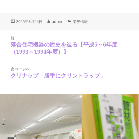
投
作
admin
カ
2025年8月24日
業界情報
稿
テ
成
日:
ゴ
投
者
稿
リ
前
ナ
落合住宅機器の歴史を辿る【平成5～6年度
ー
前
ビ
の
（1993～1994年度）】
ゲ
ー
投
シ
稿:
ョ
次ページへ
ン
クリナップ「勝手にクリントラップ」
次
の
投
稿: