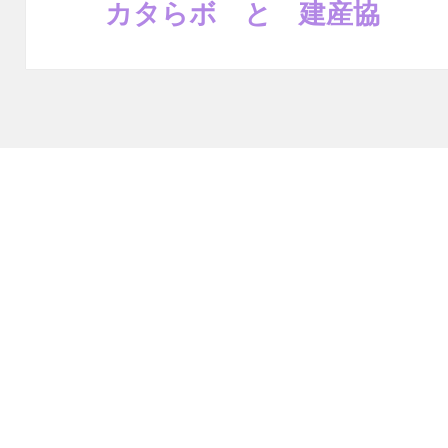
カタらボ と 建産協
次
の
投
稿: