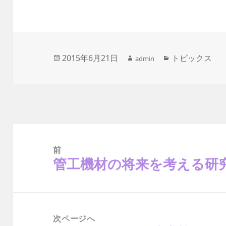
作
投
2015年6月21日
カ
トピックス
admin
成
稿
テ
者
日:
ゴ
リ
ー
投
稿
ナ
前
ビ
ゲ
管工機材の将来を考える研
前
ー
の
シ
ョ
投
ン
稿:
次ページへ