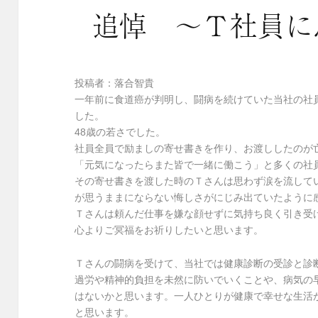
追悼 ～Ｔ社員に
投稿者：落合智貴
一年前に食道癌が判明し、闘病を続けていた当社の社
した。
48歳の若さでした。
社員全員で励ましの寄せ書きを作り、お渡ししたのが
「元気になったらまた皆で一緒に働こう」と多くの社
その寄せ書きを渡した時のＴさんは思わず涙を流して
が思うままにならない悔しさがにじみ出ていたように
Ｔさんは頼んだ仕事を嫌な顔せずに気持ち良く引き受
心よりご冥福をお祈りしたいと思います。
Ｔさんの闘病を受けて、当社では健康診断の受診と診
過労や精神的負担を未然に防いでいくことや、病気の
はないかと思います。一人ひとりが健康で幸せな生活
と思います。