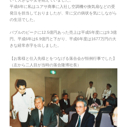
平成6年に私はユアサ商事に入社し空調機や換気扇などの受
発注を担当しておりましたが、常に父の病状を気にしながら
の生活でした。
バブルのピークに12.5億円あった売上は平成5年度には9.3億
円。平成6年は6.9億円と下がり、平成6年度は1677万円の大
きな経常赤字を出しました。
【お客様と仕入先様とをつなげる落合会が恒例行事でした】
（左から二人目が当時の落合隆博社長）