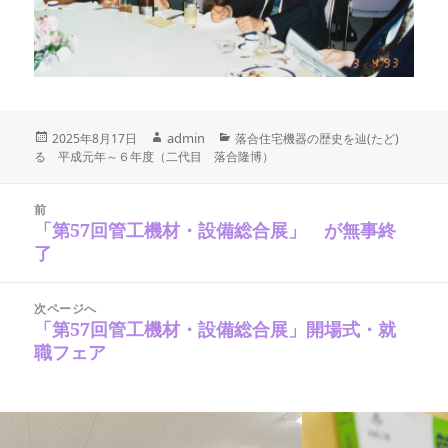
投
作
admin
カ
2025年8月17日
落合住宅機器の歴史を辿(たど)
稿
テ
る 平成元年～６年度（二代目 落合隆博）
成
日:
ゴ
者
リ
投
稿
ー
前
ナ
「第57回管工機材・設備総合展」 が無事終
前
ビ
の
了
ゲ
ー
投
シ
稿:
ョ
次ページへ
ン
「第57回管工機材・設備総合展」開場式・就
次
の
職フェア
投
稿: