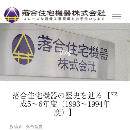
TOGGL
NAVIG
Blog
落合住宅機器の歴史を辿る【平
成5～6年度（1993～1994年
度）】
投稿者：落合智貴