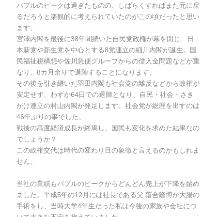
バブルのピークは過ぎたものの、しばらくすればまた元に戻
るだろうと楽観的に考えられていたのがこの頃だったと思い
ます。
宮澤内閣を最後に38年間続いた自民党政権が幕を閉じ、日
本新党や新生党を中心とする8党連立の細川内閣が誕生。国
民福祉税構想や佐川急便グループからの借入金問題などが重
なり、8カ月余りで退陣することになります。
その後を引き継いだ羽田内閣も社会党の離反などから政権が
安定せず、わずか64日での退陣となり、自民・社会・さき
がけ連立の村山内閣が発足します。社会党が総理を出すのは
46年ぶりの事でした。
戦後の高度経済成長が終焉し、国民も変化を求めた結果なの
でしょうか？
この政権交代は時代の変わり目の象徴と言えるのかもしれま
せん。
当社の業績もバブルのピークからどんどん売上が下降を始め
ました。平成5年の12月には社長である父 落合隆博が大腸の
手術をし、当時大学4年生だった私は今後の家族や会社につ
いて大きな不安を抱えていました。