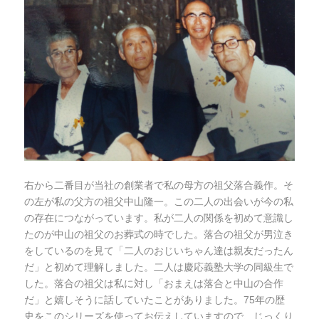
右から二番目が当社の創業者で私の母方の祖父落合義作。そ
の左が私の父方の祖父中山隆一。この二人の出会いが今の私
の存在につながっています。私が二人の関係を初めて意識し
たのが中山の祖父のお葬式の時でした。落合の祖父が男泣き
をしているのを見て「二人のおじいちゃん達は親友だったん
だ」と初めて理解しました。二人は慶応義塾大学の同級生で
した。落合の祖父は私に対し「おまえは落合と中山の合作
だ」と嬉しそうに話していたことがありました。75年の歴
史をこのシリーズを使ってお伝えしていますので、じっくり