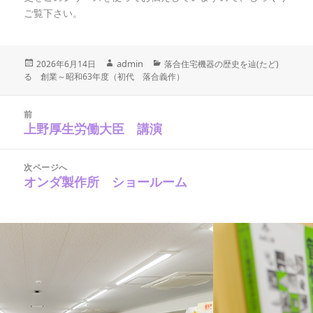
ご覧下さい。
投
作
admin
カ
2026年6月14日
落合住宅機器の歴史を辿(たど)
稿
テ
る 創業～昭和63年度（初代 落合義作）
成
日:
ゴ
者
リ
投
稿
ー
前
ナ
上野厚生労働大臣 講演
前
ビ
の
ゲ
ー
投
シ
次ページへ
稿:
ョ
オンダ製作所 ショールーム
次
ン
の
投
稿: