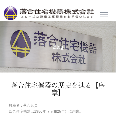
TOGGL
NAVIG
Blog
落合住宅機器の歴史を辿る【序
章】
投稿者：落合智貴
落合住宅機器は1950年（昭和25年）に創業。