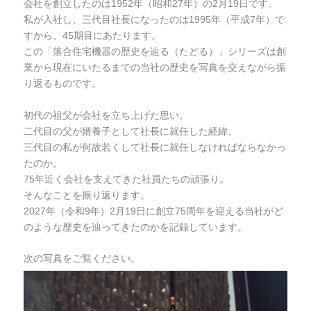
会社を創立したのは1952年（昭和27年）の2月19日です。
私が入社し、三代目社長になったのは1995年（平成7年）で
すから、45期目にあたります。
この「落合住宅機器の歴史を辿る（たどる）」シリーズは創
業から現在にいたるまでの当社の歴史を写真を交えながら振
り返るものです。
初代の祖父が会社を立ち上げた思い。
二代目の父が婿養子として社長に就任した経緯。
三代目の私が何故若くして社長に就任しなければならなかっ
たのか。
75年近く会社を支えてきた社員たちの頑張り。
そんなことを振り返ります。
2027年（令和9年）2月19日に創立75周年を迎える当社がど
のような歴史を辿ってきたのかを記録しています。
次の写真をご覧ください。