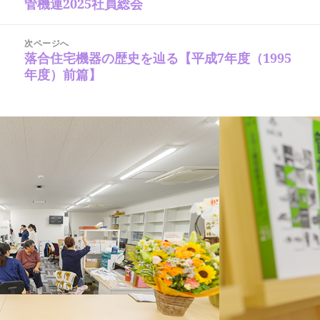
管機連2025社員総会
ー
前
ビ
の
ゲ
ー
投
シ
次ページへ
稿:
ョ
落合住宅機器の歴史を辿る【平成7年度（1995
次
ン
の
年度）前篇】
投
稿: