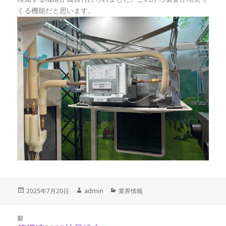
くる機能だと思います。
投
作
admin
カ
2025年7月20日
業界情報
稿
テ
成
日:
ゴ
投
者
稿
リ
前
ナ