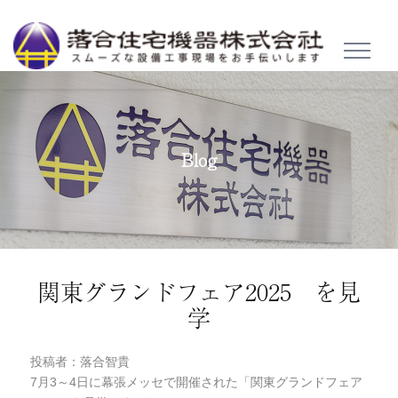
TOGGL
NAVIG
Blog
関東グランドフェア2025 を見
学
投稿者：落合智貴
7月3～4日に幕張メッセで開催された「関東グランドフェア