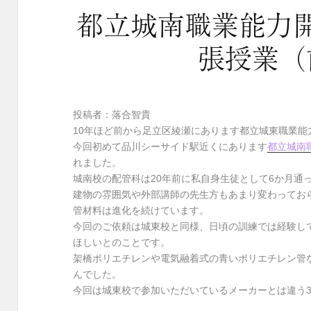
都立城南職業能力
張授業（
投稿者：落合智貴
10年ほど前から足立区綾瀬にあります都立城東職業
今回初めて品川シーサイド駅近くにあります
都立城南
れました。
城南校の配管科は20年前に私自身生徒として6か月通
建物の雰囲気や外部講師の先生方もあまり変わってお
管材料は進化を続けています。
今回のご依頼は城東校と同様、日頃の訓練では経験し
ほしいとのことです。
架橋ポリエチレンや電気融着式の青いポリエチレン管
んでした。
今回は城東校で参加いただいているメーカーとは違う