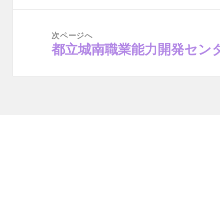
ン
稿:
次ページへ
都立城南職業能力開発セン
次
の
投
稿: