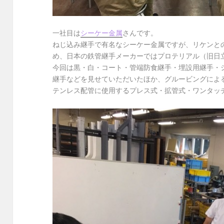
一社目は
シーケー金属
さんです。
ねじ込み継手で有名なシーケー金属ですが、リケンと
め、日本の鉄管継手メーカーではプロテリアル（旧日
今回は黒・白・コート・管端防食継手・埋設用継手・
継手などを見せていただいたほか、グルービングによ
テンレス配管に使用するプレス式・拡管式・ワンタッ