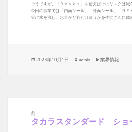
そうですが、『Ｒｅｖｏｓ』を使えばそのリスクは減
今回の授業では「内面シール」「外面シール」「ＲＥ
管に水を流し、水量がどれだけ違うかを生徒さんに体
作
投
2023年10月1日
カ
業界情報
admin
成
稿
テ
者
日:
ゴ
リ
ー
投
稿
ナ
前
ビ
ゲ
タカラスタンダード ショ
前
ー
の
シ
ョ
投