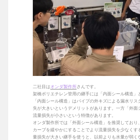
二社目は
オンダ製作所
さんです。
架橋ポリエチレン管用の継手には「内面シール構造」
「内面シール構造」はパイプの外キズによる漏水リス
失が大きいというデメリットがあります。一方「外面
流量損失が小さいという特徴があります。
オンダ製作所では「外面シール構造」を推奨しており
カーブを緩やかにすることでより流量損失を少なくす
量損失が大きい継手を使うと、以前よりも水量が弱く