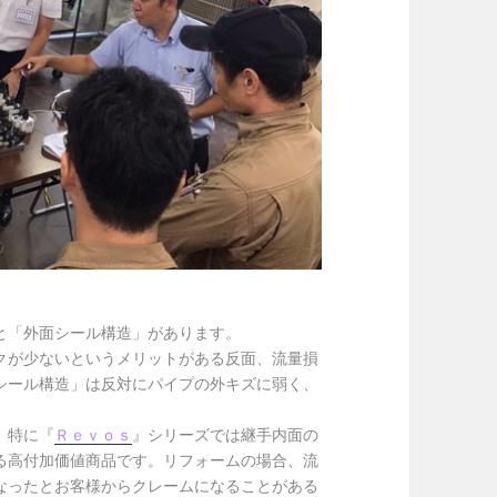
と「外面シール構造」があります。
クが少ないというメリットがある反面、流量損
シール構造」は反対にパイプの外キズに弱く、
、特に『
Ｒｅｖｏｓ
』シリーズでは継手内面の
る高付加価値商品です。リフォームの場合、流
なったとお客様からクレームになることがある