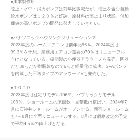
●川本製作所
陸上・水中・消火ポンプは前年比微減だが、増圧を含む自動
給水ポンプは１２０％と好調。原材料は高止まり状態。付加
価値の高いポンプの開発に努力していきたい。
●パナソニックハウジングソリューションズ
2023年度のルームエアコンは前年比96％。2024年度は
99.3％を予想。業務用エアコン需要の70％はリニューアル
向けとなっている。樹脂製の小便器アラウーノを発売。陶器
だと38㎏だが樹脂製なので6㎏と軽量化に成功。SFAポンプ
を内蔵した圧送タイプのアラウーノVも発売した。
●ＴＯＴＯ
2023年度は住宅リモデル106％。パブリックリモデル
103％。ショールームの来館数・見積数は横ばい。2024年7
月に石神井ショールームがオープンする。新宿ショールーム
も7～8月に全面リニューアルする。8月には価格改定の予定
で平均4.5％の値上げとなる。