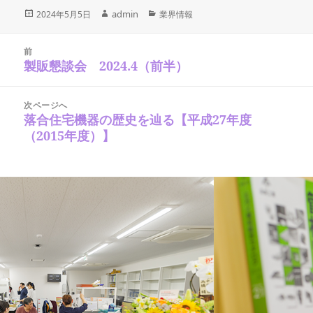
投
作
admin
カ
2024年5月5日
業界情報
稿
テ
成
日:
ゴ
投
者
稿
リ
前
ナ
製販懇談会 2024.4（前半）
ー
前
ビ
の
ゲ
ー
投
シ
次ページへ
稿:
ョ
落合住宅機器の歴史を辿る【平成27年度
次
ン
の
（2015年度）】
投
稿: