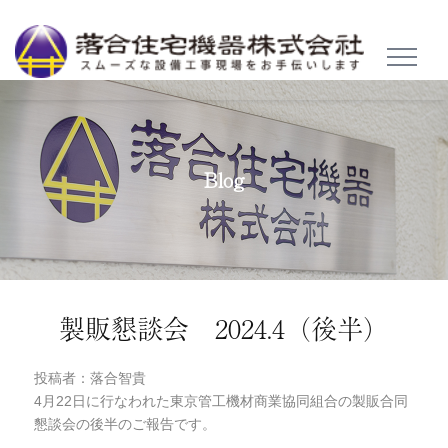
TOGGL
NAVIG
Blog
製販懇談会 2024.4（後半）
投稿者：落合智貴
4月22日に行なわれた東京管工機材商業協同組合の製販合同
懇談会の後半のご報告です。