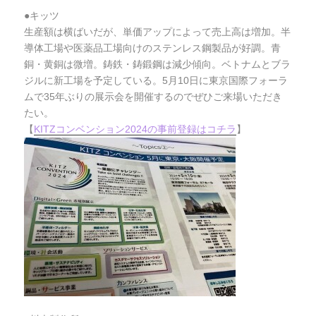
●キッツ
生産額は横ばいだが、単価アップによって売上高は増加。半
導体工場や医薬品工場向けのステンレス鋼製品が好調。青
銅・黄銅は微増。鋳鉄・鋳鍛鋼は減少傾向。ベトナムとブラ
ジルに新工場を予定している。5月10日に東京国際フォーラ
ムで35年ぶりの展示会を開催するのでぜひご来場いただき
たい。
【
KITZコンベンション2024の事前登録はコチラ
】