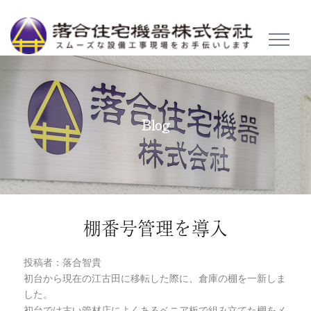
TOGGL
NAVIG
Blog
棚番号管理を導入
投稿者：落合智貴
初台から現在の江古田に移転した際に、倉庫の棚を一新しま
した。
初台では古い管材店によくあるベニア板で組み立てた棚をメ