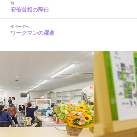
稿
リ
前
ナ
安倍首相の辞任
ー
前
ビ
の
ゲ
ー
投
シ
次ページへ
稿:
ョ
ワークマンの躍進
次
ン
の
投
稿: