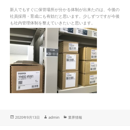
新人でもすぐに保管場所が分かる体制が出来たのは、今後の
社員採用・育成にも有効だと思います。少しずつですが今後
も社内管理体制を整えていきたいと思います。
投
作
admin
カ
2020年9月13日
業界情報
稿
テ
成
日:
ゴ
投
者