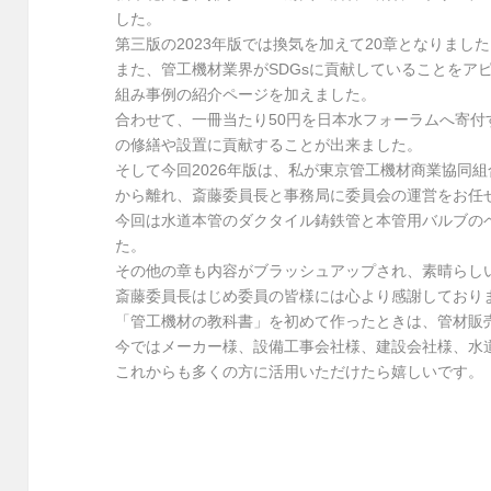
した。
第三版の2023年版では換気を加えて20章となりまし
また、管工機材業界がSDGsに貢献していることをア
組み事例の紹介ページを加えました。
合わせて、一冊当たり50円を日本水フォーラムへ寄
の修繕や設置に貢献することが出来ました。
そして今回2026年版は、私が東京管工機材商業協同
から離れ、斎藤委員長と事務局に委員会の運営をお任
今回は水道本管のダクタイル鋳鉄管と本管用バルブの
た。
その他の章も内容がブラッシュアップされ、素晴らし
斎藤委員長はじめ委員の皆様には心より感謝しており
「管工機材の教科書」を初めて作ったときは、管材販
今ではメーカー様、設備工事会社様、建設会社様、水
これからも多くの方に活用いただけたら嬉しいです。