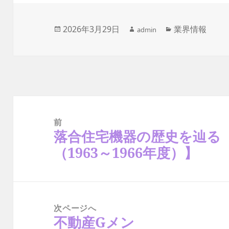
作
投
2026年3月29日
カ
業界情報
admin
成
稿
テ
者
日:
ゴ
リ
ー
投
稿
ナ
前
ビ
ゲ
落合住宅機器の歴史を辿る【
前
ー
の
シ
（1963～1966年度）】
ョ
投
ン
稿:
次ページへ
不動産Gメン
次