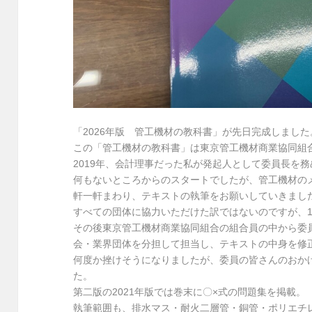
「2026年版 管工機材の教科書」が先日完成しました
この「管工機材の教科書」は東京管工機材商業協同組
2019年、会計理事だった私が発起人として委員長を
何もないところからのスタートでしたが、管工機材の
軒一軒まわり、テキストの執筆をお願いしていきまし
すべての団体に協力いただけた訳ではないのですが、
その後東京管工機材商業協同組合の組合員の中から委
会・業界団体を分担して担当し、テキストの中身を修
何度か挫けそうになりましたが、委員の皆さんのおか
た。
第二版の2021年版では巻末に〇×式の問題集を掲載。
執筆範囲も、排水マス・耐火二層管・銅管・ポリエチ