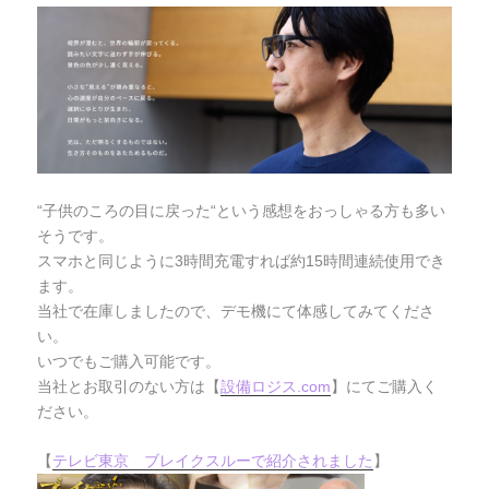
“子供のころの目に戻った“という感想をおっしゃる方も多い
そうです。
スマホと同じように3時間充電すれば約15時間連続使用でき
ます。
当社で在庫しましたので、デモ機にて体感してみてくださ
い。
いつでもご購入可能です。
当社とお取引のない方は【
設備ロジス.com
】にてご購入く
ださい。
【
テレビ東京 ブレイクスルーで紹介されました
】