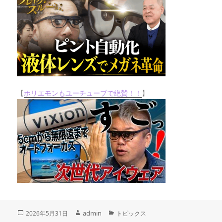
【
ホリエモンもユーチューブで絶賛！！
】
投
作
admin
カ
2026年5月31日
トピックス
稿
テ