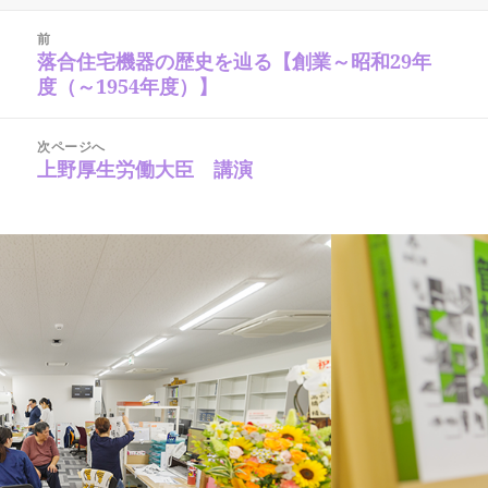
成
日:
ゴ
投
者
稿
リ
前
ナ
落合住宅機器の歴史を辿る【創業～昭和29年
ー
前
ビ
の
度（～1954年度）】
ゲ
ー
投
シ
稿:
ョ
次ページへ
ン
上野厚生労働大臣 講演
次
の
投
稿: