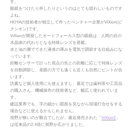
す。
眼鏡をつけたり外したりというのはとても煩わしいものです
よね。
HOYAの技術者が独立して作ったベンチャー企業がViXion(ビ
クシオン)です。
ViXionが開発したオートフォーカス型の眼鏡は、人間の目の
水晶体の代わりとなる特殊レンズを搭載。
水と油の層でできた液体の厚みを電気で調節する仕組みにな
っています。
距離センサーで計った視点の先との距離に応じて特殊レンズ
を自動調節し、老眼の方でも遠くも近くも自然にピントが合
います。
読書など個人使用にも使えますし、最近では歯科医や工芸品
の職人さん、機械操作の技術者など、幅広く使われていま
す。
建設業界でも、字の細かい図面を見ながら現場打合せをする
場合などに使えるかもしれません。
視野が狭いのが難点でしたが、最近発売された「
ViXion2
」
は従来品の2.4倍に視野が広がりました。