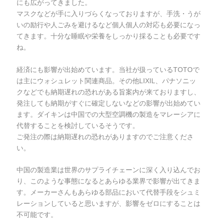
にも広がってきました。
マスクなどが手に入りづらくなっておりますが、手洗・うが
いの励行や人ごみを避けるなど個人個人の対応も必要になっ
てきます。十分な睡眠や栄養をしっかり採ることも必要です
ね。
経済にも影響が出始めています。当社が扱っているTOTOで
は主にウォシュレット関連商品。その他LIXIL、パナソニッ
クなどでも納期遅れの恐れがある旨案内が来ておりますし、
発注しても納期がすぐに確定しないなどの影響が出始めてい
ます。ダイキンは中国での大型空調機の製造をマレーシアに
代替することを検討しているそうです。
ご発注の際は納期遅れの恐れがありますのでご注意くださ
い。
中国の製造業は世界のサプライチェーンに深く入り込んでお
り、このような事態になるとあらゆる業界で影響が出てきま
す。メーカーさんもあらゆる部品において代替手段をシュミ
レーションしていると思いますが、影響をゼロにすることは
不可能です。