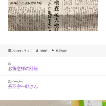
投
作
admin
カ
2020年2月16日
業界情報
稿
テ
成
日:
ゴ
投
者
稿
リ
前
ナ
お得意様の訃報
ー
前
ビ
の
ゲ
ー
投
シ
次ページへ
稿:
ョ
丹羽宇一郎さん
次
ン
の
投
稿: