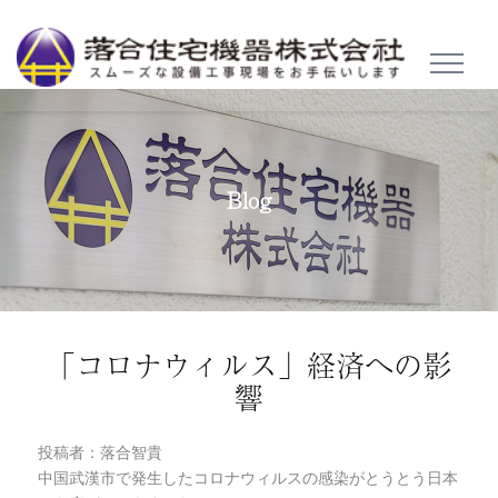
TOGGL
NAVIG
Blog
「コロナウィルス」経済への影
響
投稿者：落合智貴
中国武漢市で発生したコロナウィルスの感染がとうとう日本