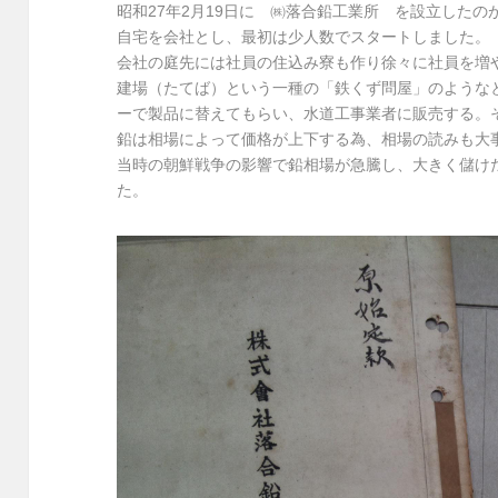
昭和27年2月19日に ㈱落合鉛工業所 を設立したの
自宅を会社とし、最初は少人数でスタートしました。
会社の庭先には社員の住込み寮も作り徐々に社員を増
建場（たてば）という一種の「鉄くず問屋」のような
ーで製品に替えてもらい、水道工事業者に販売する。
鉛は相場によって価格が上下する為、相場の読みも大
当時の朝鮮戦争の影響で鉛相場が急騰し、大きく儲け
た。