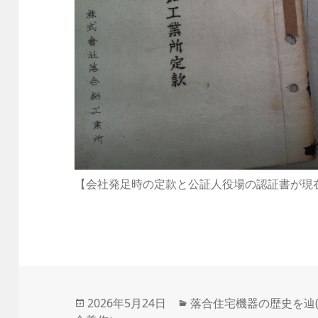
【会社発足時の定款と公証人役場の認証書が現
投
2026年5月24日
カ
落合住宅機器の歴史を辿(