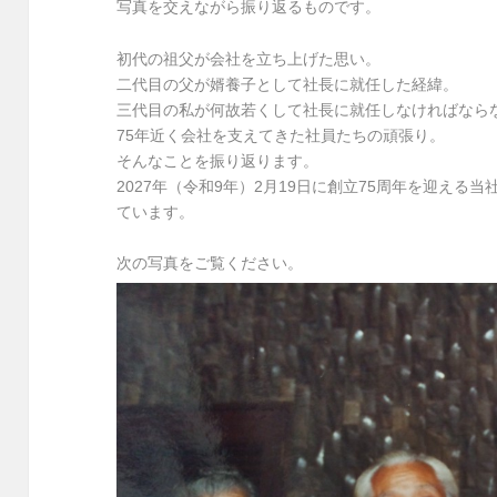
写真を交えながら振り返るものです。
初代の祖父が会社を立ち上げた思い。
二代目の父が婿養子として社長に就任した経緯。
三代目の私が何故若くして社長に就任しなければなら
75年近く会社を支えてきた社員たちの頑張り。
そんなことを振り返ります。
2027年（令和9年）2月19日に創立75周年を迎え
ています。
次の写真をご覧ください。