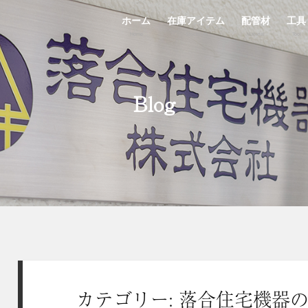
ホーム
在庫アイテム
配管材
工具
Home
StockList
Material
Tool
Blog
カテゴリー: 落合住宅機器の