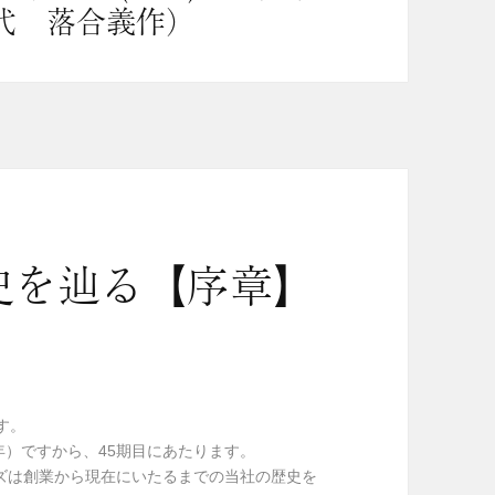
代 落合義作）
史を辿る【序章】
す。
年）ですから、45期目にあたります。
ズは創業から現在にいたるまでの当社の歴史を