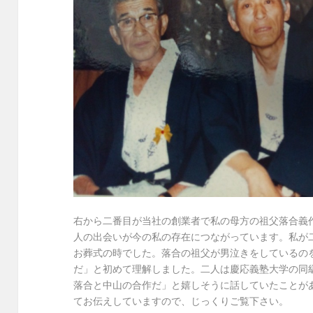
右から二番目が当社の創業者で私の母方の祖父落合義
人の出会いが今の私の存在につながっています。私が
お葬式の時でした。落合の祖父が男泣きをしているの
だ」と初めて理解しました。二人は慶応義塾大学の同
落合と中山の合作だ」と嬉しそうに話していたことが
てお伝えしていますので、じっくりご覧下さい。