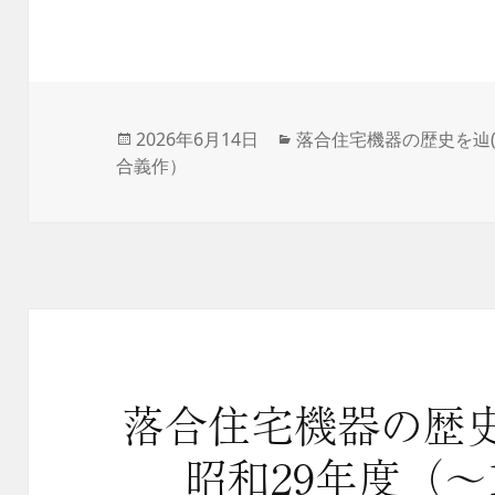
投
2026年6月14日
カ
落合住宅機器の歴史を辿(
合義作）
稿
テ
日:
ゴ
リ
ー
落合住宅機器の歴
昭和29年度（～