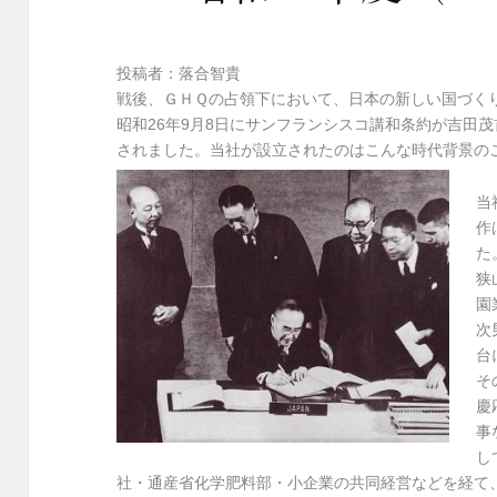
投稿者：落合智貴
戦後、ＧＨＱの占領下において、日本の新しい国づく
昭和26年9月8日にサンフランシスコ講和条約が吉田茂
されました。当社が設立されたのはこんな時代背景の
当
作
た
狭
園
次
台
そ
慶
事
し
社・通産省化学肥料部・小企業の共同経営などを経て、