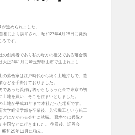
りが進められました。
首相により調印され、昭和27年4月28日に発効
ころです。
社の創業者であり私の母方の祖父である落合義
は大正2年1月に埼玉県狭山市で生まれまし
。
山の落合家は江戸時代から続く土地持ちで、造
業などを手掛けておりました。
男であった義作は親からもらった金で東京の初
に土地を買い、そこを住まいとしました。
の土地が平成31年まで本社だった場所です。
応大学経済学部を卒業後、芳沢機工という鉛工
などにかかわる会社に就職。 戦争では兵隊と
て中国などに行きました。 復員後、証券会
昭和25年11月に独立。