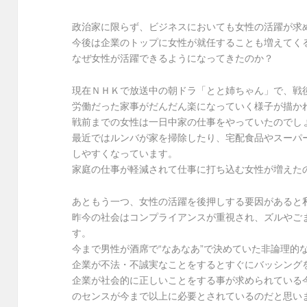
政治家に限らず、ビジネスにおいても女性の活躍が求
今後は企業のトップに女性が就任することも増えてく
なぜ女性が活躍できるようになってきたのか？
現在ＮＨＫで放送中の朝ドラ「とと姉ちゃん」で、戦
労働だった家事がだんだん楽になっていく様子が描か
戦前までの女性は一日中家の仕事をやっていたのでし
最近ではルンバが家を掃除したり、宅配食品やスーパ
しやすくなっています。
家庭の仕事が軽減されて仕事に打ち込む女性が増えた
あともう一つ、女性の活躍を後押しする要因があると
昨今の社会はコンプライアンスが重視され、ズルやご
す。
今まで男性が酒席で“なあなあ”で決めていた非論理的
企業が不法・不誠実なことをするとすぐにバッシング
企業が社会的に正しいことをする事が求められている
のセンスが今まで以上に必要とされているのだと思い