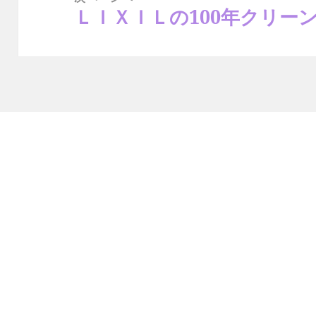
ＬＩＸＩＬの100年クリー
次
の
投
稿: