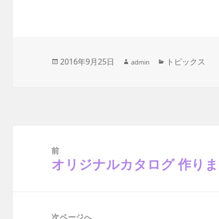
作
投
2016年9月25日
カ
トピックス
admin
成
稿
テ
者
日:
ゴ
リ
ー
投
稿
ナ
前
ビ
ゲ
オリジナルカタログ 作り
前
ー
の
シ
ョ
投
ン
稿:
次ページへ