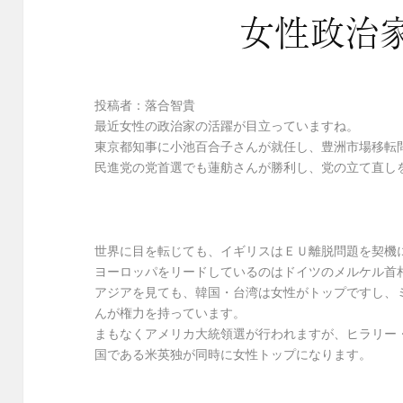
女性政治
投稿者：落合智貴
最近女性の政治家の活躍が目立っていますね。
東京都知事に小池百合子さんが就任し、豊洲市場移転
民進党の党首選でも蓮舫さんが勝利し、党の立て直し
世界に目を転じても、イギリスはＥＵ離脱問題を契機
ヨーロッパをリードしているのはドイツのメルケル首
アジアを見ても、韓国・台湾は女性がトップですし、
んが権力を持っています。
まもなくアメリカ大統領選が行われますが、ヒラリー
国である米英独が同時に女性トップになります。